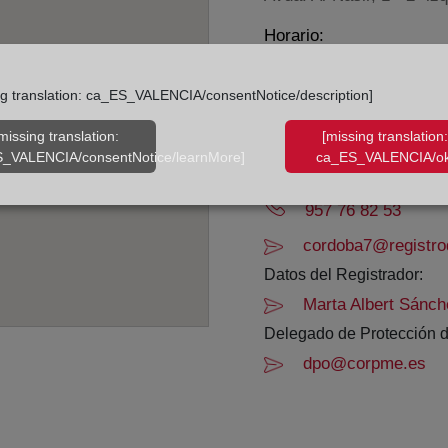
Horario:
De lunes a viernes de 0
ng translation: ca_ES_VALENCIA/consentNotice/description]
Agosto: De lunes a vier
Los días 24 y 31 de dic
missing translation:
[missing translation:
_VALENCIA/consentNotice/learnMore]
ca_ES_VALENCIA/ok
Datos de contacto:
957 76 82 53
cordoba7@registro
Datos del Registrador:
Marta Albert Sánch
Delegado de Protección d
dpo@corpme.es