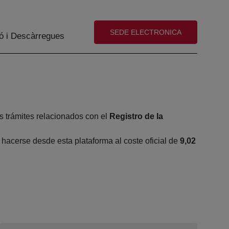
(abre en nueva ventana)
SEDE ELECTRONICA
ó i Descàrregues
s trámites relacionados con el
Registro de la
acerse desde esta plataforma al coste oficial de
9,02