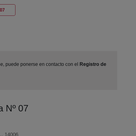
Ventana nueva
 07
ine, puede ponerse en contacto con el
Registro de
a Nº 07
q., 14006