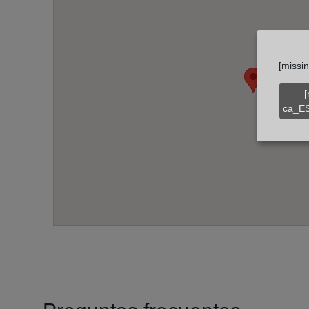
[missi
[
ca_ES