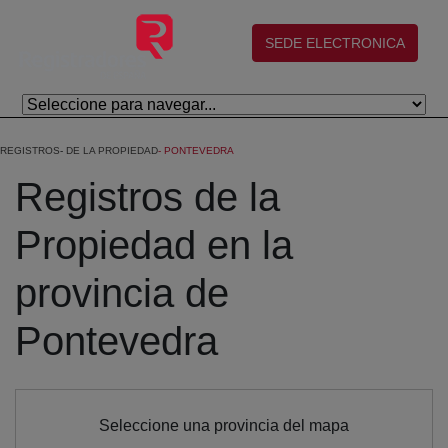
Salta al contingut principal
(abre en nueva ventana)
SEDE ELECTRONICA
REGISTROS
DE LA PROPIEDAD
PONTEVEDRA
Registros de la
Propiedad en la
provincia de
Pontevedra
Seleccione una provincia del mapa