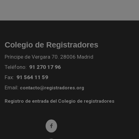
Colegio de Registradores
Príncipe de Vergara 70. 28006 Madrid
Teléfono:
91 270 17 96
Fax:
91 564 11 59
Email:
contacto@registradores.org
Registro de entrada del Colegio de registradores
Ir a facebook (abre en ventana nueva)