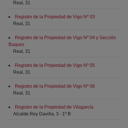
Real, 31
Registro de la Propiedad de Vigo Nº 03
Real, 31
Registro de la Propiedad de Vigo Nº 04 y Sección
Buques
Real, 31
Registro de la Propiedad de Vigo Nº 05
Real, 31
Registro de la Propiedad de Vigo Nº 06
Real, 31
Registro de la Propiedad de Vilagarcía
Alcalde Rey Daviña, 3 - 1º B