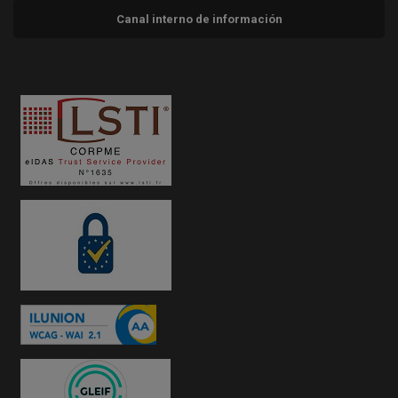
Canal interno de información