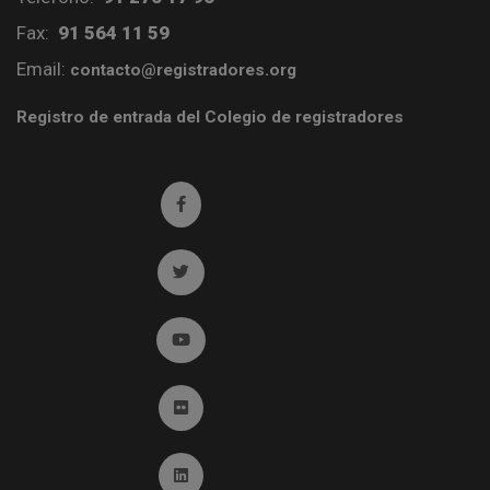
Fax:
91 564 11 59
Email:
contacto@registradores.org
Registro de entrada del Colegio de registradores
Ir a facebook (abre en ventana nueva)
Ir a twitter (abre en ventana nueva)
Ir a YouTube (abre en ventana nueva)
Ir a Flickr (abre en ventana nueva)
Ir a Linkedin (abre en ventana nueva)