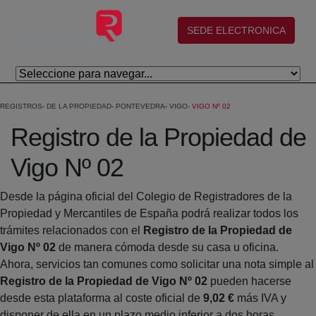
Salta al contingut principal
(abre en nueva ventana)
SEDE ELECTRONICA
REGISTROS
DE LA PROPIEDAD
PONTEVEDRA
VIGO
VIGO Nº 02
Registro de la Propiedad de
Vigo Nº 02
Desde la página oficial del Colegio de Registradores de la
Propiedad y Mercantiles de España podrá realizar todos los
trámites relacionados con el
Registro de la Propiedad de
Vigo Nº 02
de manera cómoda desde su casa u oficina.
Ahora, servicios tan comunes como solicitar una nota simple al
Registro de la Propiedad de Vigo Nº 02
pueden hacerse
desde esta plataforma al coste oficial de
9,02 €
más IVA y
disponer de ella en un plazo medio inferior a dos horas.