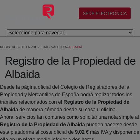
Salta al contingut principal
(abre en nueva ventana)
SEDE ELECTRONICA
REGISTROS
DE LA PROPIEDAD
VALENCIA
ALBAIDA
Registro de la Propiedad de
Albaida
Desde la página oficial del Colegio de Registradores de la
Propiedad y Mercantiles de España podrá realizar todos los
trámites relacionados con el
Registro de la Propiedad de
Albaida
de manera cómoda desde su casa u oficina.
Ahora, servicios tan comunes como solicitar una nota simple al
Registro de la Propiedad de Albaida
pueden hacerse desde
esta plataforma al coste oficial de
9,02 €
más IVA y disponer de
ella en un plazo medio inferior a dos horas.