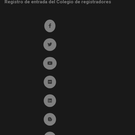
Registro de entrada del Colegio de registradores
Ir a facebook (abre en ventana nueva)
Ir a twitter (abre en ventana nueva)
Ir a YouTube (abre en ventana nueva)
Ir a Flickr (abre en ventana nueva)
Ir a Linkedin (abre en ventana nueva)
Ir al Blog (abre en ventana nueva)