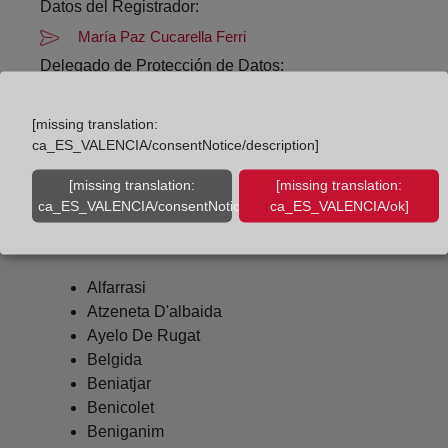
Datos del Registrador:
María Paz Cucarella Ferri
Delegado de Protección de Datos:
dpo@corpme.es
[missing translation:
ca_ES_VALENCIA/consentNotice/description]
Otros municipios incluidos en el
[missing translation:
[missing translation:
distrito hipotecario
ca_ES_VALENCIA/consentNotice/learnMore]
ca_ES_VALENCIA/ok]
Alfarrasi
Atzeneta D'albaida
Ayelo De Rugat
Belgida
Beniatjar
Benicolet
Beniganim