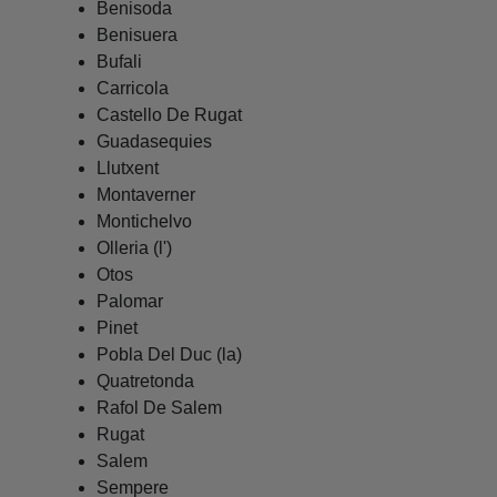
Benisoda
Benisuera
Bufali
Carricola
Castello De Rugat
Guadasequies
Llutxent
Montaverner
Montichelvo
Olleria (l')
Otos
Palomar
Pinet
Pobla Del Duc (la)
Quatretonda
Rafol De Salem
Rugat
Salem
Sempere