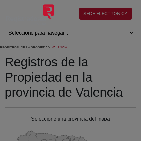
Salta al contingut principal
(abre en nueva ventana)
SEDE ELECTRONICA
REGISTROS
DE LA PROPIEDAD
VALENCIA
Registros de la
Propiedad en la
provincia de Valencia
Seleccione una provincia del mapa