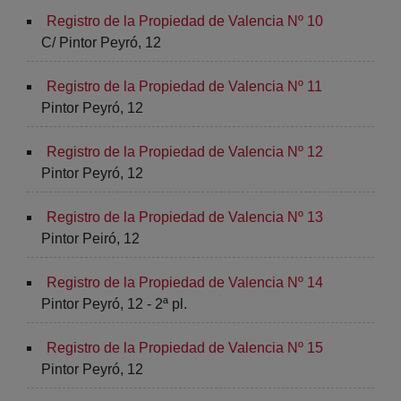
Registro de la Propiedad de Valencia Nº 10
C/ Pintor Peyró, 12
Registro de la Propiedad de Valencia Nº 11
Pintor Peyró, 12
Registro de la Propiedad de Valencia Nº 12
Pintor Peyró, 12
Registro de la Propiedad de Valencia Nº 13
Pintor Peiró, 12
Registro de la Propiedad de Valencia Nº 14
Pintor Peyró, 12 - 2ª pl.
Registro de la Propiedad de Valencia Nº 15
Pintor Peyró, 12