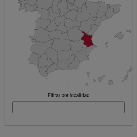
Filtrar por localidad