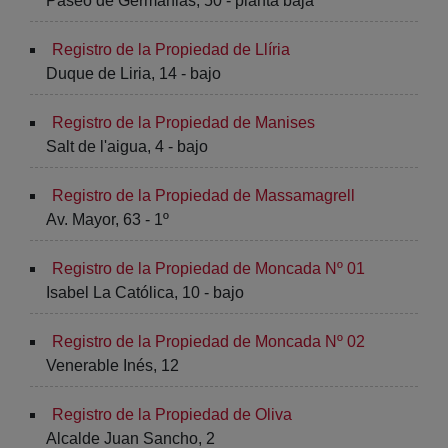
Paseo de Germanias, 50 - planta baja
Registro de la Propiedad de Llíria
Duque de Liria, 14 - bajo
Registro de la Propiedad de Manises
Salt de l'aigua, 4 - bajo
Registro de la Propiedad de Massamagrell
Av. Mayor, 63 - 1º
Registro de la Propiedad de Moncada Nº 01
Isabel La Católica, 10 - bajo
Registro de la Propiedad de Moncada Nº 02
Venerable Inés, 12
Registro de la Propiedad de Oliva
Alcalde Juan Sancho, 2