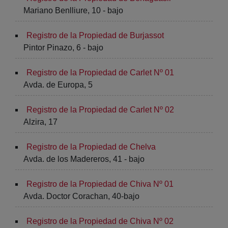
Mariano Benlliure, 10 - bajo
Registro de la Propiedad de Burjassot
Pintor Pinazo, 6 - bajo
Registro de la Propiedad de Carlet Nº 01
Avda. de Europa, 5
Registro de la Propiedad de Carlet Nº 02
Alzira, 17
Registro de la Propiedad de Chelva
Avda. de los Madereros, 41 - bajo
Registro de la Propiedad de Chiva Nº 01
Avda. Doctor Corachan, 40-bajo
Registro de la Propiedad de Chiva Nº 02