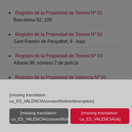
Registro de la Propiedad de Torrent Nº 01
Barcelona 92, 100
Registro de la Propiedad de Torrent Nº 02
Sant Ramón de Penyafort, 6 - bajo
Registro de la Propiedad de Torrent Nº 03
Atlanta 96, número 2 de policía
Registro de la Propiedad de Valencia Nº 01
Pintor Peyró, 12 - 4ª pl.
[missing translation:
Registro de la Propiedad de Valencia Nº 02
ca_ES_VALENCIA/consentNotice/description]
Pintor Peyró, 12 - 6ª pl.
[missing translation:
[missing translation:
ca_ES_VALENCIA/consentNotice/learnMore]
ca_ES_VALENCIA/ok]
Registro de la Propiedad de Valencia Nº 03
Periodista José Ombuena, 4