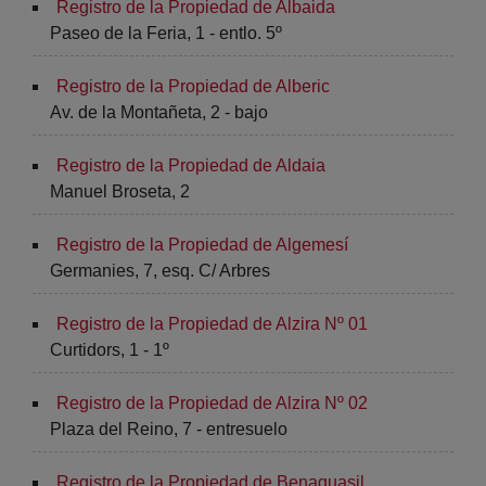
Registro de la Propiedad de Albaida
Paseo de la Feria, 1 - entlo. 5º
Registro de la Propiedad de Alberic
Av. de la Montañeta, 2 - bajo
Registro de la Propiedad de Aldaia
Manuel Broseta, 2
Registro de la Propiedad de Algemesí
Germanies, 7, esq. C/ Arbres
Registro de la Propiedad de Alzira Nº 01
Curtidors, 1 - 1º
Registro de la Propiedad de Alzira Nº 02
Plaza del Reino, 7 - entresuelo
Registro de la Propiedad de Benaguasil