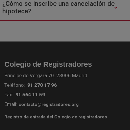
¿Cómo se inscribe una cancelación de
hipoteca?
Colegio de Registradores
Príncipe de Vergara 70. 28006 Madrid
Teléfono:
91 270 17 96
Fax:
91 564 11 59
Email:
contacto@registradores.org
Registro de entrada del Colegio de registradores