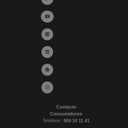
Ir a YouTube (abre en ventana nueva)
Ir a Flickr (abre en ventana nueva)
Ir a Linkedin (abre en ventana nueva)
Ir al Blog (abre en ventana nueva)
Ir a Instagram (abre en ventana nueva)
Contacto
Consumidores
Teléfono:
900 10 11 41