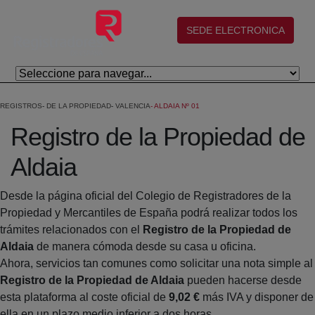
Salta al contingut principal
(abre en nueva ventana)
SEDE ELECTRONICA
REGISTROS
DE LA PROPIEDAD
VALENCIA
ALDAIA Nº 01
Registro de la Propiedad de
Aldaia
Desde la página oficial del Colegio de Registradores de la
Propiedad y Mercantiles de España podrá realizar todos los
trámites relacionados con el
Registro de la Propiedad de
Aldaia
de manera cómoda desde su casa u oficina.
Ahora, servicios tan comunes como solicitar una nota simple al
Registro de la Propiedad de Aldaia
pueden hacerse desde
esta plataforma al coste oficial de
9,02 €
más IVA y disponer de
ella en un plazo medio inferior a dos horas.