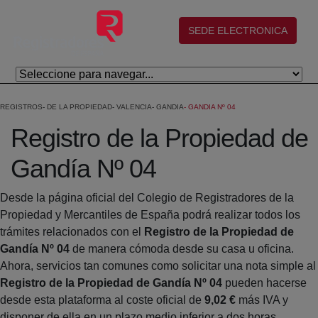
Salta al contingut principal
(abre en nueva ventana)
SEDE ELECTRONICA
REGISTROS
DE LA PROPIEDAD
VALENCIA
GANDIA
GANDIA Nº 04
Registro de la Propiedad de
Gandía Nº 04
Desde la página oficial del Colegio de Registradores de la
Propiedad y Mercantiles de España podrá realizar todos los
trámites relacionados con el
Registro de la Propiedad de
Gandía Nº 04
de manera cómoda desde su casa u oficina.
Ahora, servicios tan comunes como solicitar una nota simple al
Registro de la Propiedad de Gandía Nº 04
pueden hacerse
desde esta plataforma al coste oficial de
9,02 €
más IVA y
disponer de ella en un plazo medio inferior a dos horas.