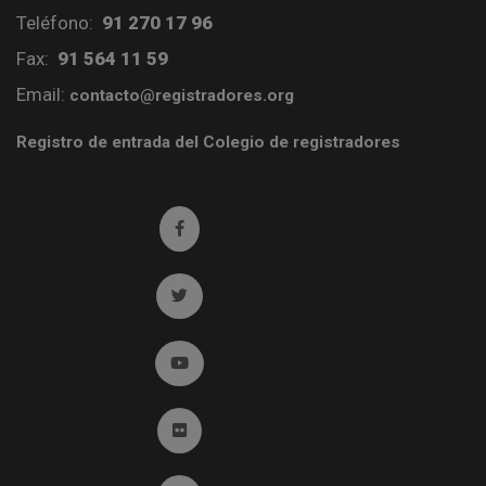
Teléfono:
91 270 17 96
Fax:
91 564 11 59
Email:
contacto@registradores.org
Registro de entrada del Colegio de registradores
Ir a facebook (abre en ventana nueva)
Ir a twitter (abre en ventana nueva)
Ir a YouTube (abre en ventana nueva)
Ir a Flickr (abre en ventana nueva)