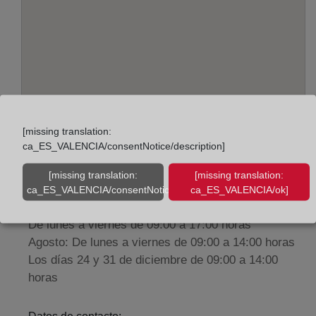
[missing translation:
Adreça:
ca_ES_VALENCIA/consentNotice/description]
Paseo de Germanias, 50 - planta baja, 46700
[missing translation:
[missing translation:
ca_ES_VALENCIA/consentNotice/learnMore]
ca_ES_VALENCIA/ok]
Horario:
De lunes a viernes de 09:00 a 17:00 horas
Agosto: De lunes a viernes de 09:00 a 14:00 horas
Los días 24 y 31 de diciembre de 09:00 a 14:00
horas