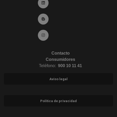
Ir a Linkedin (abre en ventana nueva)
Ir al Blog (abre en ventana nueva)
Ir a Instagram (abre en ventana nueva)
Contacto
Consumidores
Teléfono:
900 10 11 41
Aviso legal
Política de privacidad