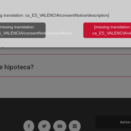
ng translation: ca_ES_VALENCIA/consentNotice/description]
missing translation:
[missing translation:
_VALENCIA/consentNotice/learnMore]
ca_ES_VALENCIA/ok
ple o una certificación?
e hipoteca?
Aviso
Ir a facebook (abre en ventana nueva)
Ir a twitter (abre en ventana nueva)
Ir a YouTube (abre en ventana nuev
Ir a Flickr (abre en ventana 