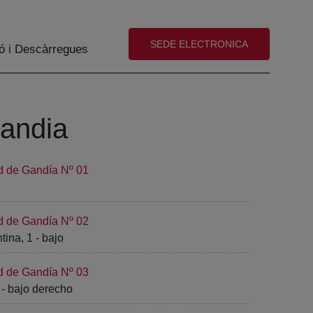
(abre en nueva ventana)
SEDE ELECTRONICA
ó i Descàrregues
Gandia
d de Gandía Nº 01
d de Gandía Nº 02
ina, 1 - bajo
d de Gandía Nº 03
- bajo derecho