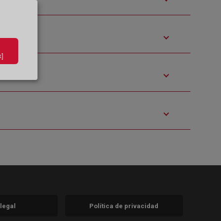
]
 legal
Política de privacidad
a)
nueva)