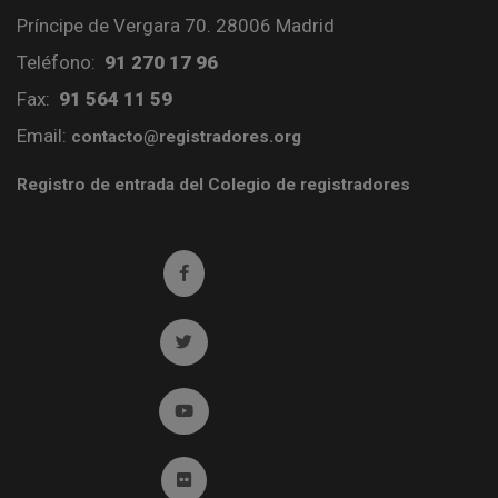
Príncipe de Vergara 70. 28006 Madrid
Teléfono:
91 270 17 96
Fax:
91 564 11 59
Email:
contacto@registradores.org
Registro de entrada del Colegio de registradores
Ir a facebook (abre en ventana nueva)
Ir a twitter (abre en ventana nueva)
Ir a YouTube (abre en ventana nueva)
Ir a Flickr (abre en ventana nueva)