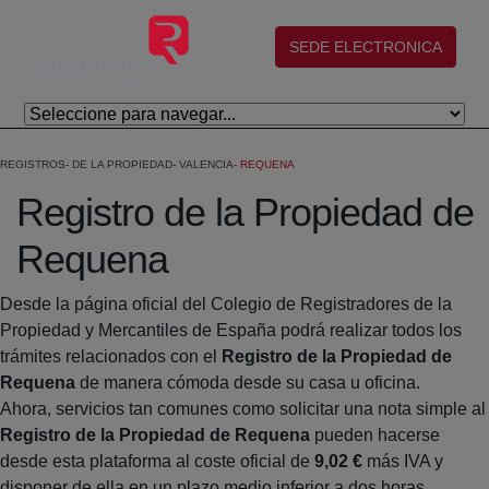
Salta al contingut principal
(abre en nueva ventana)
SEDE ELECTRONICA
REGISTROS
DE LA PROPIEDAD
VALENCIA
REQUENA
Registro de la Propiedad de
Requena
Desde la página oficial del Colegio de Registradores de la
Propiedad y Mercantiles de España podrá realizar todos los
trámites relacionados con el
Registro de la Propiedad de
Requena
de manera cómoda desde su casa u oficina.
Ahora, servicios tan comunes como solicitar una nota simple al
Registro de la Propiedad de Requena
pueden hacerse
desde esta plataforma al coste oficial de
9,02 €
más IVA y
disponer de ella en un plazo medio inferior a dos horas.