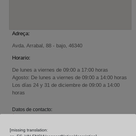
Adreça:
Avda. Arrabal, 88 - bajo, 46340
Horario:
De lunes a viernes de 09:00 a 17:00 horas
Agosto: De lunes a viernes de 09:00 a 14:00 horas
Los días 24 y 31 de diciembre de 09:00 a 14:00
horas
Datos de contacto:
(96) 230 07 48
requena@registrodelapropiedad.org
[missing translation: