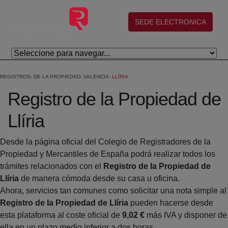
Salta al contingut principal
(abre en nueva ventana)
SEDE ELECTRONICA
REGISTROS
DE LA PROPIEDAD
VALENCIA
LLÍRIA
Registro de la Propiedad de
Llíria
Desde la página oficial del Colegio de Registradores de la
Propiedad y Mercantiles de España podrá realizar todos los
trámites relacionados con el
Registro de la Propiedad de
Llíria
de manera cómoda desde su casa u oficina.
Ahora, servicios tan comunes como solicitar una nota simple al
Registro de la Propiedad de Llíria
pueden hacerse desde
esta plataforma al coste oficial de
9,02 €
más IVA y disponer de
ella en un plazo medio inferior a dos horas.