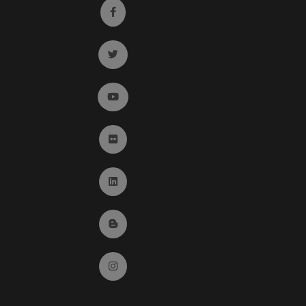
Ir a facebook (abre en ventana nueva)
Ir a twitter (abre en ventana nueva)
Ir a YouTube (abre en ventana nueva)
Ir a Flickr (abre en ventana nueva)
Ir a Linkedin (abre en ventana nueva)
Ir al Blog (abre en ventana nueva)
Ir a Instagram (abre en ventana nueva)