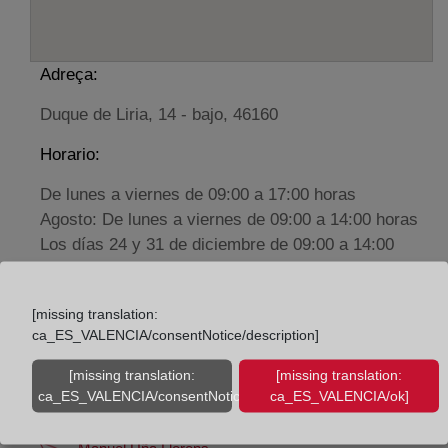
Adreça:
Duque de Liria, 14 - bajo, 46160
Horario:
De lunes a viernes de 09:00 a 17:00 horas
Agosto: De lunes a viernes de 09:00 a 14:00 horas
Los días 24 y 31 de diciembre de 09:00 a 14:00
horas
[missing translation:
Datos de contacto:
ca_ES_VALENCIA/consentNotice/description]
(96) 278 03 61
[missing translation:
[missing translation:
liria@registrodelapropiedad.org
ca_ES_VALENCIA/consentNotice/learnMore]
ca_ES_VALENCIA/ok]
Datos del Registrador: