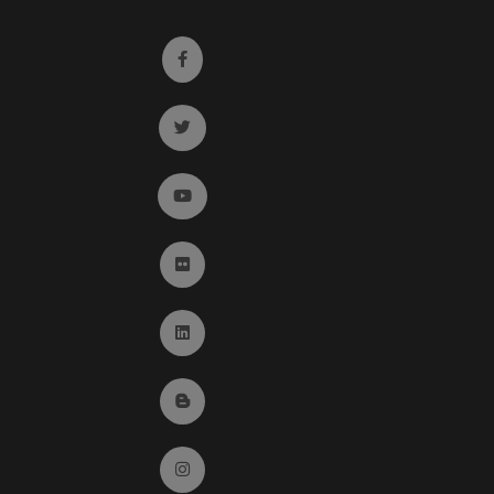
Ir a facebook (abre en ventana nueva)
Ir a twitter (abre en ventana nueva)
Ir a YouTube (abre en ventana nueva)
Ir a Flickr (abre en ventana nueva)
Ir a Linkedin (abre en ventana nueva)
Ir al Blog (abre en ventana nueva)
Ir a Instagram (abre en ventana nueva)