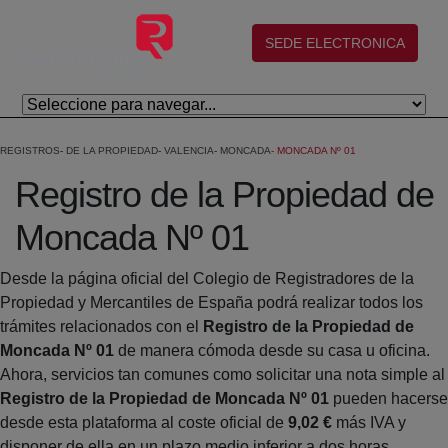
Salta al contingut principal
(abre en nueva ventana)
SEDE ELECTRONICA
REGISTROS
DE LA PROPIEDAD
VALENCIA
MONCADA
MONCADA Nº 01
Registro de la Propiedad de
Moncada Nº 01
Desde la página oficial del Colegio de Registradores de la
Propiedad y Mercantiles de España podrá realizar todos los
trámites relacionados con el
Registro de la Propiedad de
Moncada Nº 01
de manera cómoda desde su casa u oficina.
Ahora, servicios tan comunes como solicitar una nota simple al
Registro de la Propiedad de Moncada Nº 01
pueden hacerse
desde esta plataforma al coste oficial de
9,02 €
más IVA y
disponer de ella en un plazo medio inferior a dos horas.