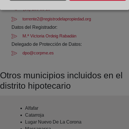
Datos de contacto:
(96) 158 83 10
torrente2@registrodelapropiedad.org
Datos del Registrador:
M.ª Victoria Ordeig Rabadán
Delegado de Protección de Datos:
dpo@corpme.es
Otros municipios incluidos en el
distrito hipotecario
Alfafar
Catarroja
Lugar Nuevo De La Corona
Massanassa