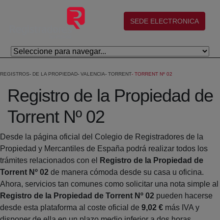
Salta al contingut principal
(abre en nueva ventana)
SEDE ELECTRONICA
REGISTROS
DE LA PROPIEDAD
VALENCIA
TORRENT
TORRENT Nº 02
Registro de la Propiedad de
Torrent Nº 02
Desde la página oficial del Colegio de Registradores de la
Propiedad y Mercantiles de España podrá realizar todos los
trámites relacionados con el
Registro de la Propiedad de
Torrent Nº 02
de manera cómoda desde su casa u oficina.
Ahora, servicios tan comunes como solicitar una nota simple al
Registro de la Propiedad de Torrent Nº 02
pueden hacerse
desde esta plataforma al coste oficial de
9,02 €
más IVA y
disponer de ella en un plazo medio inferior a dos horas.