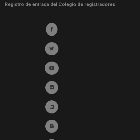
Registro de entrada del Colegio de registradores
Ir a facebook (abre en ventana nueva)
Ir a twitter (abre en ventana nueva)
Ir a YouTube (abre en ventana nueva)
Ir a Flickr (abre en ventana nueva)
Ir a Linkedin (abre en ventana nueva)
Ir al Blog (abre en ventana nueva)