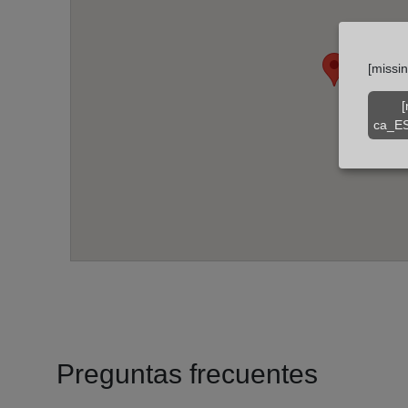
[missi
[
ca_ES
Preguntas frecuentes