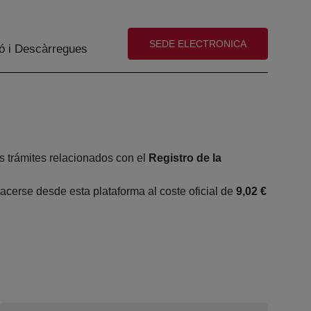
(abre en nueva ventana)
SEDE ELECTRONICA
ó i Descàrregues
s trámites relacionados con el
Registro de la
cerse desde esta plataforma al coste oficial de
9,02 €