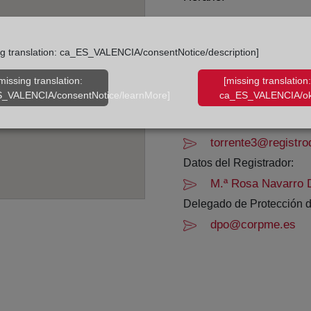
De lunes a viernes de 0
Agosto: De lunes a vier
ng translation: ca_ES_VALENCIA/consentNotice/description]
Los días 24 y 31 de dic
missing translation:
[missing translation:
_VALENCIA/consentNotice/learnMore]
ca_ES_VALENCIA/ok
Datos de contacto:
96 155 28 07
torrente3@registro
Datos del Registrador:
M.ª Rosa Navarro 
Delegado de Protección d
dpo@corpme.es