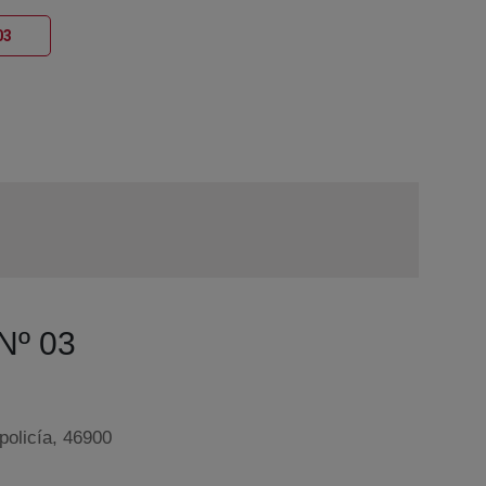
Ventana nueva
03
 Nº 03
policía, 46900