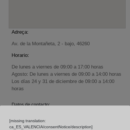
Adreça:
Av. de la Montañeta, 2 - bajo, 46260
Horario:
De lunes a viernes de 09:00 a 17:00 horas
Agosto: De lunes a viernes de 09:00 a 14:00 horas
Los días 24 y 31 de diciembre de 09:00 a 14:00
horas
Datos de contacto:
(96) 244 09 39
[missing translation:
alberique@registrodelapropiedad.org
ca_ES_VALENCIA/consentNotice/description]