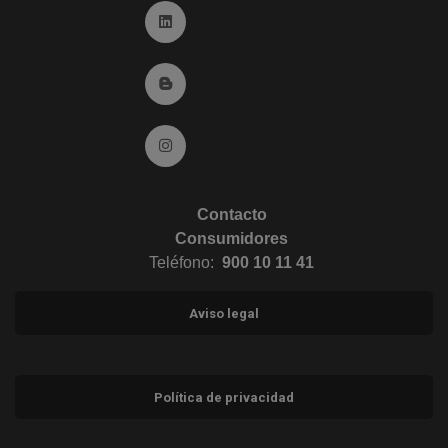
Ir a Linkedin (abre en ventana nueva)
Ir al Blog (abre en ventana nueva)
Ir a Instagram (abre en ventana nueva)
Contacto
Consumidores
Teléfono:
900 10 11 41
Aviso legal
Política de privacidad