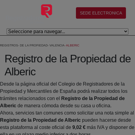
Salta al contingut principal
(abre en nueva ventana)
SEDE ELECTRONICA
REGISTROS
DE LA PROPIEDAD
VALENCIA
ALBERIC
Registro de la Propiedad de
Alberic
Desde la página oficial del Colegio de Registradores de la
Propiedad y Mercantiles de España podrá realizar todos los
trámites relacionados con el
Registro de la Propiedad de
Alberic
de manera cómoda desde su casa u oficina.
Ahora, servicios tan comunes como solicitar una nota simple al
Registro de la Propiedad de Alberic
pueden hacerse desde
esta plataforma al coste oficial de
9,02 €
más IVA y disponer de
ella en un plazo medio inferior a dos horas.