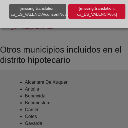
Datos del Registrador:
[missing translation:
[missing translation:
Ana Isabel Llosa Asensi
ca_ES_VALENCIA/consentNotice/learnMore]
ca_ES_VALENCIA/ok]
Delegado de Protección de Datos:
dpo@corpme.es
Otros municipios incluidos en el
distrito hipotecario
Alcantera De Xuquer
Antella
Beneixida
Benimuslem
Carcer
Cotes
Gavarda