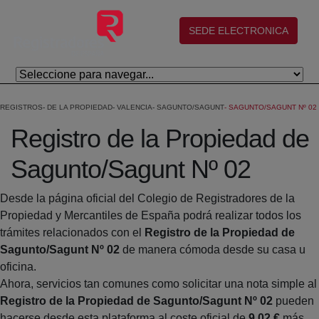
Salta al contingut principal
(abre en nueva ventana)
SEDE ELECTRONICA
REGISTROS
DE LA PROPIEDAD
VALENCIA
SAGUNTO/SAGUNT
SAGUNTO/SAGUNT Nº 02
Registro de la Propiedad de
Sagunto/Sagunt Nº 02
Desde la página oficial del Colegio de Registradores de la
Propiedad y Mercantiles de España podrá realizar todos los
trámites relacionados con el
Registro de la Propiedad de
Sagunto/Sagunt Nº 02
de manera cómoda desde su casa u
oficina.
Ahora, servicios tan comunes como solicitar una nota simple al
Registro de la Propiedad de Sagunto/Sagunt Nº 02
pueden
hacerse desde esta plataforma al coste oficial de
9,02 €
más