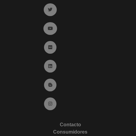
Ir a twitter (abre en ventana nueva)
Ir a YouTube (abre en ventana nueva)
Ir a Flickr (abre en ventana nueva)
Ir a Linkedin (abre en ventana nueva)
Ir al Blog (abre en ventana nueva)
Ir a Instagram (abre en ventana nueva)
Contacto
Consumidores