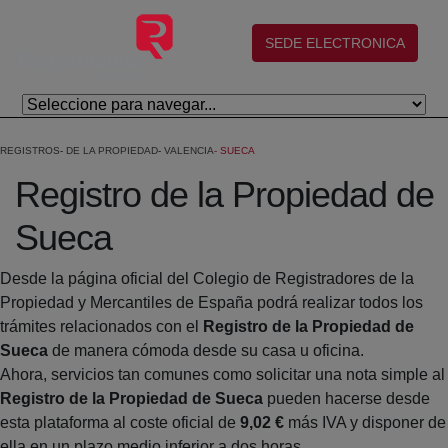
Salta al contingut principal
(abre en nueva ventana)
SEDE ELECTRONICA
REGISTROS
DE LA PROPIEDAD
VALENCIA
SUECA
Registro de la Propiedad de
Sueca
Desde la página oficial del Colegio de Registradores de la
Propiedad y Mercantiles de España podrá realizar todos los
trámites relacionados con el
Registro de la Propiedad de
Sueca
de manera cómoda desde su casa u oficina.
Ahora, servicios tan comunes como solicitar una nota simple al
Registro de la Propiedad de Sueca
pueden hacerse desde
esta plataforma al coste oficial de
9,02 €
más IVA y disponer de
ella en un plazo medio inferior a dos horas.