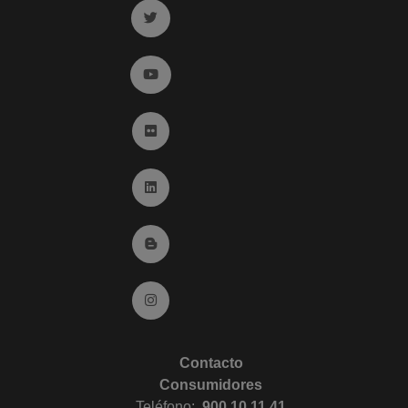
Ir a twitter (abre en ventana nueva)
Ir a YouTube (abre en ventana nueva)
Ir a Flickr (abre en ventana nueva)
Ir a Linkedin (abre en ventana nueva)
Ir al Blog (abre en ventana nueva)
Ir a Instagram (abre en ventana nueva)
Contacto
Consumidores
Teléfono:
900 10 11 41