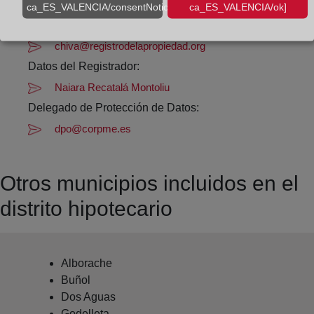
Datos de contacto:
ca_ES_VALENCIA/consentNotice/learnMore]
ca_ES_VALENCIA/ok]
96 392 95 46
chiva@registrodelapropiedad.org
Datos del Registrador:
Naiara Recatalá Montoliu
Delegado de Protección de Datos:
dpo@corpme.es
Otros municipios incluidos en el
distrito hipotecario
Alborache
Buñol
Dos Aguas
Godelleta