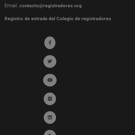
Email:
contacto@registradores.org
Registro de entrada del Colegio de registradores
Ir a facebook (abre en ventana nueva)
Ir a twitter (abre en ventana nueva)
Ir a YouTube (abre en ventana nueva)
Ir a Flickr (abre en ventana nueva)
Ir a Linkedin (abre en ventana nueva)