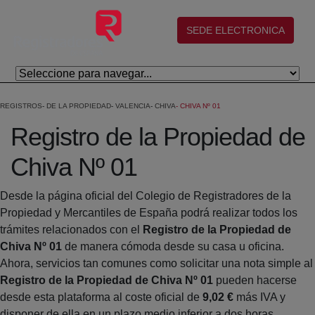
Salta al contingut principal
(abre en nueva ventana)
SEDE ELECTRONICA
REGISTROS
DE LA PROPIEDAD
VALENCIA
CHIVA
CHIVA Nº 01
Registro de la Propiedad de
Chiva Nº 01
Desde la página oficial del Colegio de Registradores de la
Propiedad y Mercantiles de España podrá realizar todos los
trámites relacionados con el
Registro de la Propiedad de
Chiva Nº 01
de manera cómoda desde su casa u oficina.
Ahora, servicios tan comunes como solicitar una nota simple al
Registro de la Propiedad de Chiva Nº 01
pueden hacerse
desde esta plataforma al coste oficial de
9,02 €
más IVA y
disponer de ella en un plazo medio inferior a dos horas.