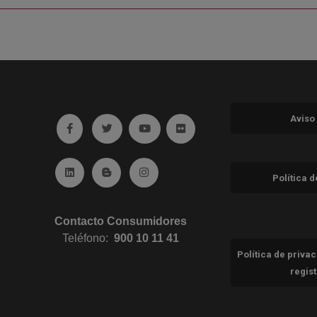
Aviso
Ir a facebook (abre en ventana nueva)
Ir a twitter (abre en ventana nueva)
Ir a YouTube (abre en ventana nuev
Ir a Flickr (abre en ventana 
Ir a Linkedin (abre en ventana nueva)
Ir al Blog (abre en ventana nueva)
Ir a Instagram (abre en ventana nue
Política 
Contacto Consumidores
Teléfono:
900 10 11 41
Política de priva
regis