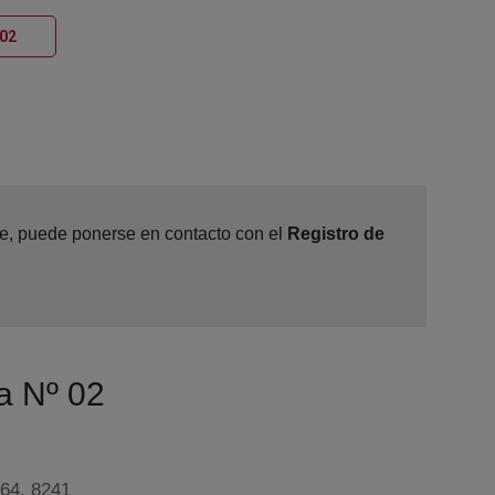
Ventana nueva
 02
ine, puede ponerse en contacto con el
Registro de
a Nº 02
64, 8241