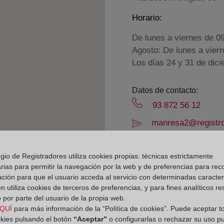
Horario:
De lunes a viernes de 0
Agosto: De lunes a vier
Los días 24 y 31 de dic
Datos de contacto:
93 872 56 12
manresa2@registro
Datos del Registrador:
Elisa Laura Torres 
gio de Registradores utiliza cookies propias: técnicas estrictamente
rias para permitir la navegación por la web y de preferencias para rec
Delegado de Protección d
ación para que el usuario acceda al servicio con determinadas caracterí
dpo@corpme.es
 utiliza cookies de terceros de preferencias, y para fines analíticos r
 por parte del usuario de la propia web.
QUÍ
para más información de la “Política de cookies”. Puede aceptar t
el distrito hipotecario
okies pulsando el botón
“Aceptar”
o configurarlas o rechazar su uso p