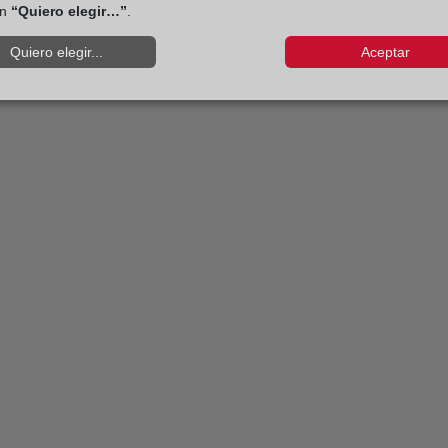
ón
“Quiero elegir…”
.
Quiero elegir...
Aceptar