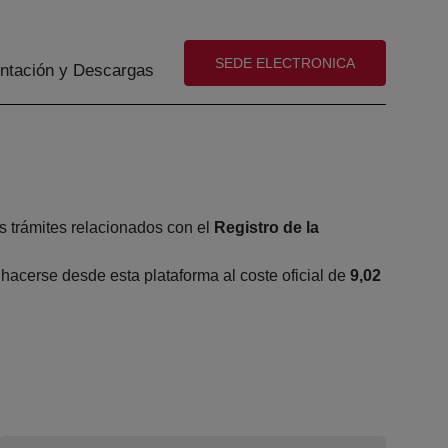
(abre en nueva ventana)
SEDE ELECTRONICA
tación y Descargas
s trámites relacionados con el
Registro de la
acerse desde esta plataforma al coste oficial de
9,02