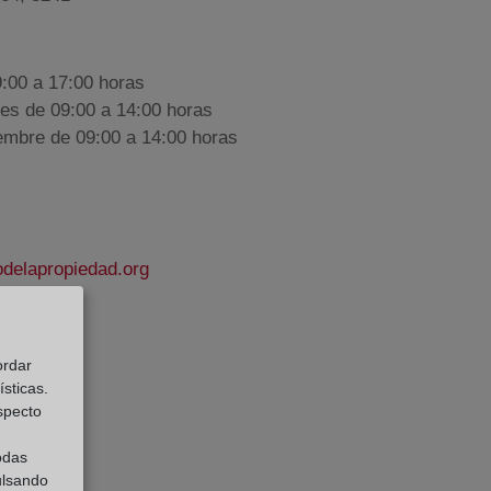
9:00 a 17:00 horas
nes de 09:00 a 14:00 horas
iembre de 09:00 a 14:00 horas
delapropiedad.org
Pastor
ordar
e Datos:
sticas.
especto
odas
ulsando