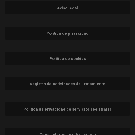
Aviso legal
Política de privacidad
Política de cookies
Registro de Actividades de Tratamiento
Política de privacidad de servicios registrales
Canal interno de información