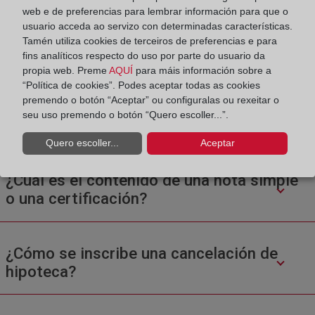
web e de preferencias para lembrar información para que o
usuario acceda ao servizo con determinadas características.
Tamén utiliza cookies de terceiros de preferencias e para
Cuánto cuesta una nota simple en un
fins analíticos respecto do uso por parte do usuario da
Registro de la Propiedad
propia web. Preme
AQUÍ
para máis información sobre a
“Política de cookies”. Podes aceptar todas as cookies
premendo o botón “Aceptar” ou configuralas ou rexeitar o
seu uso premendo o botón “Quero escoller...”.
Donde pedir una nota simple
Quero escoller...
Aceptar
¿Cuál es el contenido de una nota simple
o una certificación?
¿Cómo se inscribe una cancelación de
hipoteca?