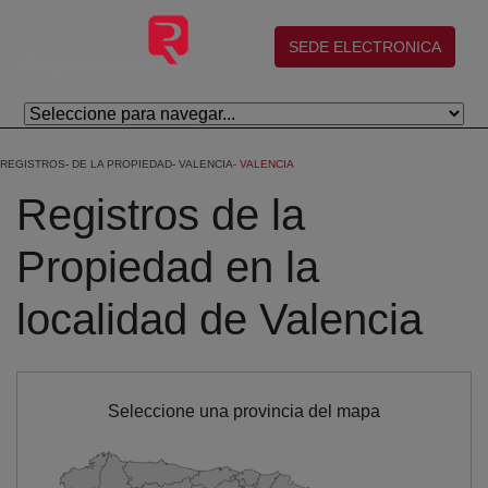
Skip to Main Content
(abre en nueva ventana)
SEDE ELECTRONICA
REGISTROS
DE LA PROPIEDAD
VALENCIA
VALENCIA
Registros de la
Propiedad en la
localidad de Valencia
Seleccione una provincia del mapa