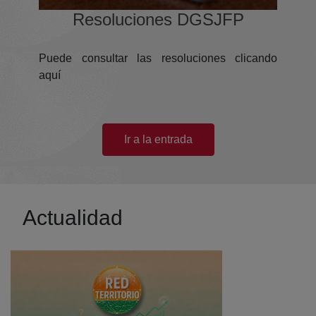
(abre en nueva ventana)
Resoluciones DGSJFP
Puede consultar las resoluciones clicando
aquí
(abre en nueva ventana)
Ir a la entrada
Actualidad