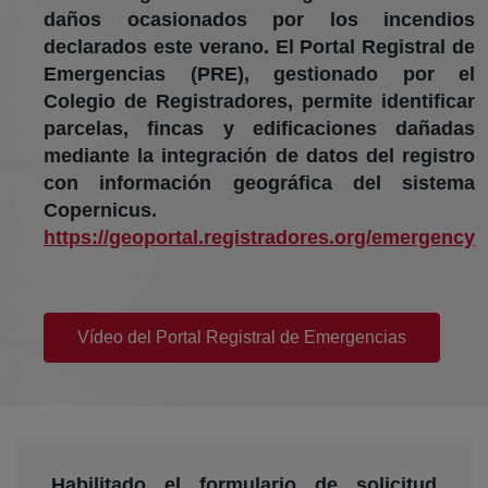
daños ocasionados por los incendios
declarados este verano. El Portal Registral de
Emergencias (PRE), gestionado por el
Colegio de Registradores, permite identificar
parcelas, fincas y edificaciones dañadas
mediante la integración de datos del registro
con información geográfica del sistema
Copernicus.
https://geoportal.registradores.org/emergency
(abre en nueva ventana)
Vídeo del Portal Registral de Emergencias
Habilitado el formulario de solicitud