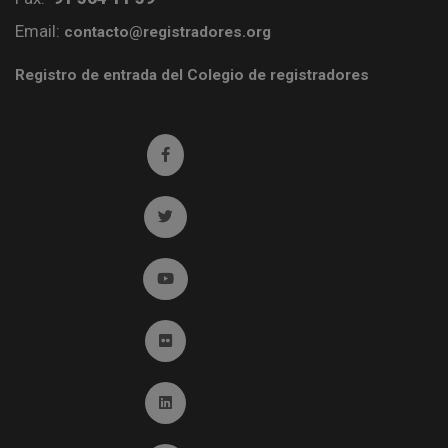
Email:
contacto@registradores.org
Registro de entrada del Colegio de registradores
Ir a facebook (abre en ventana nueva)
Ir a twitter (abre en ventana nueva)
Ir a YouTube (abre en ventana nueva)
Ir a Flickr (abre en ventana nueva)
Ir a Linkedin (abre en ventana nueva)