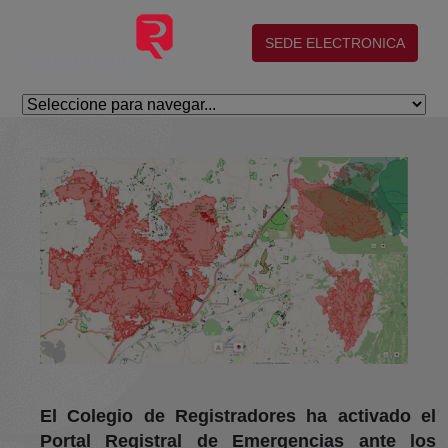
Salta al contingut principal
(abre en nueva ventana)
SEDE ELECTRONICA
El Colegio de Registradores ha activado el
Portal Registral de Emergencias ante los