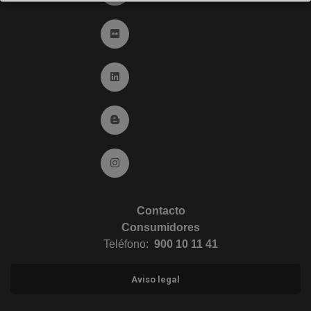
Ir a Flickr (abre en ventana nueva)
Ir a Linkedin (abre en ventana nueva)
Ir al Blog (abre en ventana nueva)
Ir a Instagram (abre en ventana nueva)
Contacto
Consumidores
Teléfono:
900 10 11 41
Aviso legal