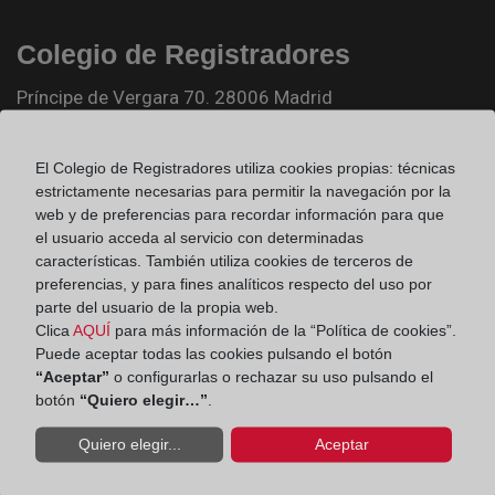
Colegio de Registradores
Príncipe de Vergara 70. 28006 Madrid
Teléfono:
91 270 17 96
El Colegio de Registradores utiliza cookies propias: técnicas
Fax:
91 564 11 59
estrictamente necesarias para permitir la navegación por la
Email:
contacto@registradores.org
web y de preferencias para recordar información para que
el usuario acceda al servicio con determinadas
Registro de entrada del Colegio de registradores
características. También utiliza cookies de terceros de
preferencias, y para fines analíticos respecto del uso por
parte del usuario de la propia web.
Clica
AQUÍ
para más información de la “Política de cookies”.
Ir a facebook (abre en ventana nueva)
Puede aceptar todas las cookies pulsando el botón
“Aceptar”
o configurarlas o rechazar su uso pulsando el
botón
“Quiero elegir…”
.
Ir a twitter (abre en ventana nueva)
Quiero elegir...
Aceptar
Ir a YouTube (abre en ventana nueva)