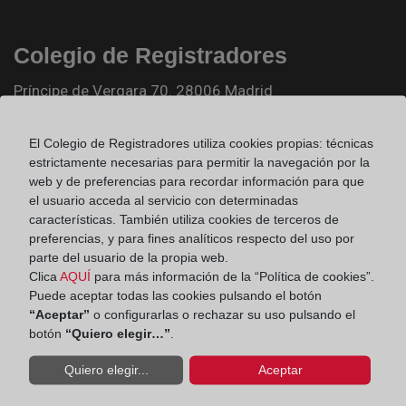
Colegio de Registradores
Príncipe de Vergara 70. 28006 Madrid
Teléfono:
91 270 17 96
El Colegio de Registradores utiliza cookies propias: técnicas
Fax:
91 564 11 59
estrictamente necesarias para permitir la navegación por la
Email:
contacto@registradores.org
web y de preferencias para recordar información para que
el usuario acceda al servicio con determinadas
características. También utiliza cookies de terceros de
Registro de entrada del Colegio de registradores
preferencias, y para fines analíticos respecto del uso por
parte del usuario de la propia web.
Clica
AQUÍ
para más información de la “Política de cookies”.
Ir a facebook (abre en ventana nueva)
Puede aceptar todas las cookies pulsando el botón
“Aceptar”
o configurarlas o rechazar su uso pulsando el
botón
“Quiero elegir…”
.
Ir a twitter (abre en ventana nueva)
Quiero elegir...
Aceptar
Ir a YouTube (abre en ventana nueva)