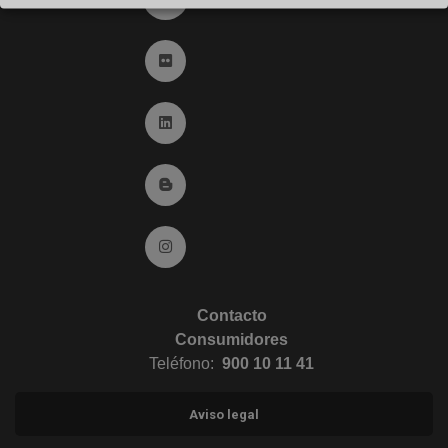
Ir a Flickr (abre en ventana nueva)
Ir a Linkedin (abre en ventana nueva)
Ir al Blog (abre en ventana nueva)
Ir a Instagram (abre en ventana nueva)
Contacto
Consumidores
Teléfono:
900 10 11 41
Aviso legal