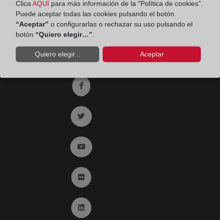
Clica
AQUÍ
para más información de la “Política de cookies”.
Fax:
91 564 11 59
Puede aceptar todas las cookies pulsando el botón
“Aceptar”
o configurarlas o rechazar su uso pulsando el
Email:
contacto@registradores.org
botón
“Quiero elegir…”
.
Registro de entrada del Colegio de registradores
Quiero elegir...
Aceptar
Ir a facebook (abre en ventana nueva)
Ir a twitter (abre en ventana nueva)
Ir a YouTube (abre en ventana nueva)
Ir a Flickr (abre en ventana nueva)
Ir a Linkedin (abre en ventana nueva)