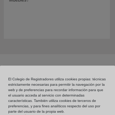
Muebles?
El Colegio de Registradores utiliza cookies propias: técnicas
estrictamente necesarias para permitir la navegación por la
web y de preferencias para recordar información para que
Colegio de Registradores
el usuario acceda al servicio con determinadas
características. También utiliza cookies de terceros de
Príncipe de Vergara 70. 28006 Madrid
preferencias, y para fines analíticos respecto del uso por
Teléfono:
91 270 17 96
parte del usuario de la propia web.