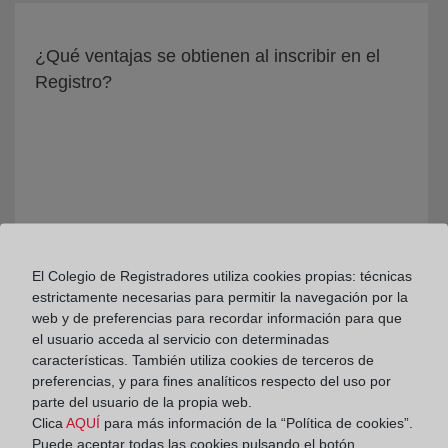
¿Qué ventajas se obtienen al inscribir en el
Registro?
El Colegio de Registradores utiliza cookies propias: técnicas
estrictamente necesarias para permitir la navegación por la
web y de preferencias para recordar información para que
¿Qué es el Registro Público Concursal?
el usuario acceda al servicio con determinadas
características. También utiliza cookies de terceros de
preferencias, y para fines analíticos respecto del uso por
parte del usuario de la propia web.
Clica
AQUÍ
para más información de la “Política de cookies”.
Puede aceptar todas las cookies pulsando el botón