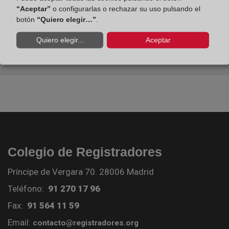
“Aceptar”
o configurarlas o rechazar su uso pulsando el
botón
“Quiero elegir…”
.
Quiero elegir...
Aceptar
Colegio de Registradores
Príncipe de Vergara 70. 28006 Madrid
Teléfono:
91 270 17 96
Fax:
91 564 11 59
Email:
contacto@registradores.org