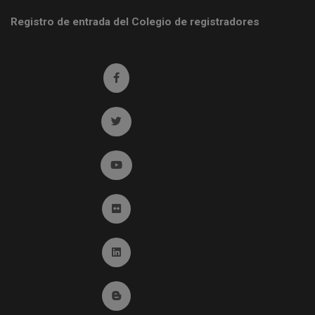
Registro de entrada del Colegio de registradores
Ir a facebook (abre en ventana nueva)
Ir a twitter (abre en ventana nueva)
Ir a YouTube (abre en ventana nueva)
Ir a Flickr (abre en ventana nueva)
Ir a Linkedin (abre en ventana nueva)
Ir al Blog (abre en ventana nueva)