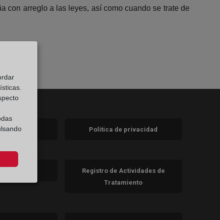
 con arreglo a las leyes, así como cuando se trate de
ordar
sticas.
especto
odas
ulsando
 legal
Política de privacidad
a)
nueva)
va)
de cookies
Registro de Actividades de
Tratamiento