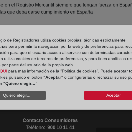
e en el Registro Mercantil siempre que tengan fuerza en España
a las que deba darse cumplimiento en España
gio de Registradores utiliza cookies propias: técnicas estrictamente
rias para permitir la navegación por la web y de preferencias para rec
ación para que el usuario acceda al servicio con determinadas caracterí
 utiliza cookies de terceros de preferencias, y para fines analíticos r
 por parte del usuario de la propia web.
QUÍ
para más información de la “Política de cookies”. Puede aceptar t
okies pulsando el botón
“Aceptar”
o configurarlas o rechazar su uso p
Aviso
Ir a facebook (abre en ventana nueva)
Ir a twitter (abre en ventana nueva)
Ir a YouTube (abre en ventana nuev
Ir a Flickr (abre en ventana 
ón
“Quiero elegir…”
.
Quiero elegir...
Aceptar
Ir a Linkedin (abre en ventana nueva)
Ir al Blog (abre en ventana nueva)
Ir a Instagram (abre en ventana nue
Política 
Contacto Consumidores
Teléfono:
900 10 11 41