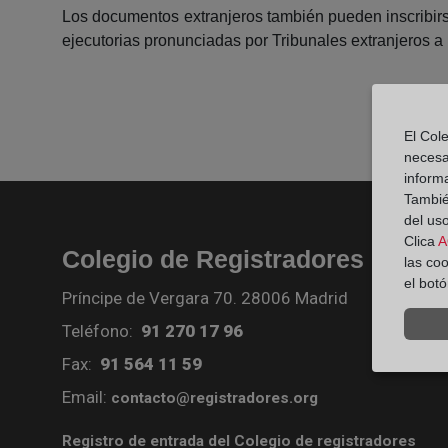
Los documentos extranjeros también pueden inscribirs
ejecutorias pronunciadas por Tribunales extranjeros 
El Cole
necesa
inform
También
del uso
Clica
A
Colegio de Registradores
las co
el bot
Príncipe de Vergara 70. 28006 Madrid
Teléfono:
91 270 17 96
Fax:
91 564 11 59
Email:
contacto@registradores.org
Registro de entrada del Colegio de registradores