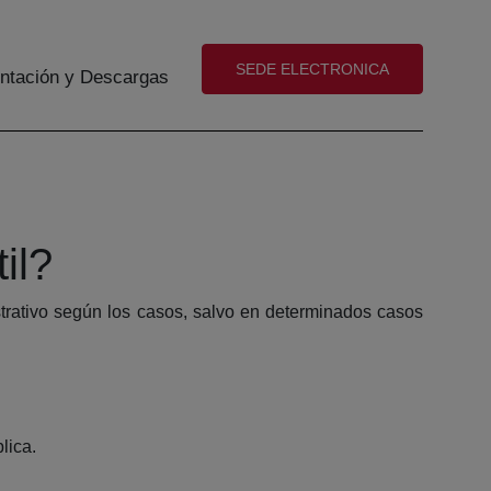
(abre en nueva ventana)
SEDE ELECTRONICA
tación y Descargas
il?
istrativo según los casos, salvo en determinados casos
lica.