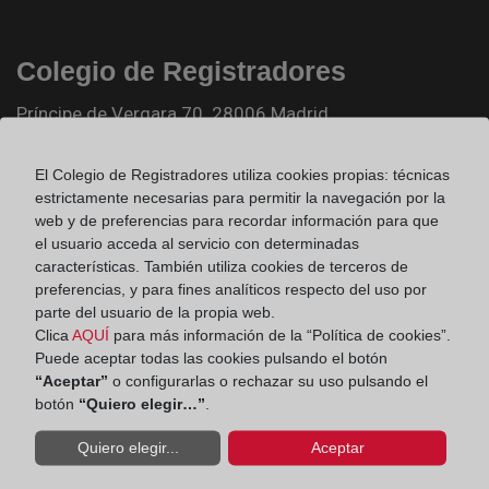
Colegio de Registradores
Príncipe de Vergara 70. 28006 Madrid
Teléfono:
91 270 17 96
El Colegio de Registradores utiliza cookies propias: técnicas
Fax:
91 564 11 59
estrictamente necesarias para permitir la navegación por la
Email:
web y de preferencias para recordar información para que
contacto@registradores.org
el usuario acceda al servicio con determinadas
características. También utiliza cookies de terceros de
Registro de entrada del Colegio de registradores
preferencias, y para fines analíticos respecto del uso por
parte del usuario de la propia web.
Clica
AQUÍ
para más información de la “Política de cookies”.
Ir a facebook (abre en ventana nueva)
Puede aceptar todas las cookies pulsando el botón
“Aceptar”
o configurarlas o rechazar su uso pulsando el
botón
“Quiero elegir…”
.
Ir a twitter (abre en ventana nueva)
Quiero elegir...
Aceptar