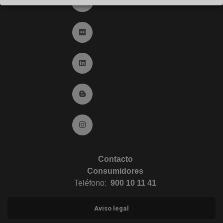
Ir a YouTube (abre en ventana nueva)
Ir a Flickr (abre en ventana nueva)
Ir a Linkedin (abre en ventana nueva)
Ir al Blog (abre en ventana nueva)
Ir a Instagram (abre en ventana nueva)
Contacto
Consumidores
Teléfono:
900 10 11 41
Aviso legal