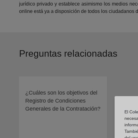
jurídico privado y establece asimismo los medios neces
online está ya a disposición de todos los ciudadanos de
Preguntas relacionadas
¿Cuáles son los objetivos del
Registro de Condiciones
Generales de la Contratación?
El Cole
necesa
inform
También
del uso