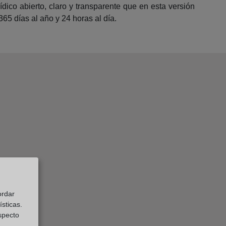
ídico abierto, claro y transparente que en esta versión
365 días al año y 24 horas al día.
ordar
sticas.
especto