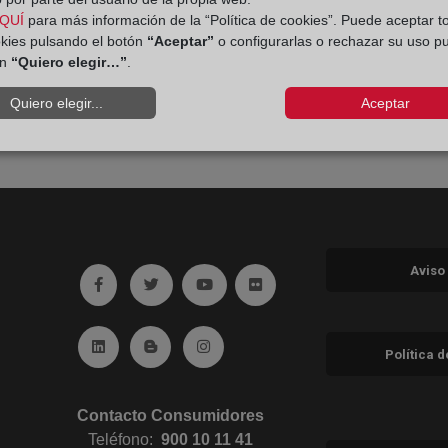
QUÍ
para más información de la “Política de cookies”. Puede aceptar t
okies pulsando el botón
“Aceptar”
o configurarlas o rechazar su uso p
ón
“Quiero elegir…”
.
Quiero elegir...
Aceptar
Aviso
Ir a facebook (abre en ventana nueva)
Ir a twitter (abre en ventana nueva)
Ir a YouTube (abre en ventana nuev
Ir a Flickr (abre en ventana 
Ir a Linkedin (abre en ventana nueva)
Ir al Blog (abre en ventana nueva)
Ir a Instagram (abre en ventana nue
Política 
Contacto Consumidores
Teléfono:
900 10 11 41