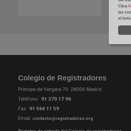
Clica
A
las co
el bot
Colegio de Registradores
Príncipe de Vergara 70. 28006 Madrid
Teléfono:
91 270 17 96
Fax:
91 564 11 59
Email:
contacto@registradores.org
Registro de entrada del Colegio de registradores