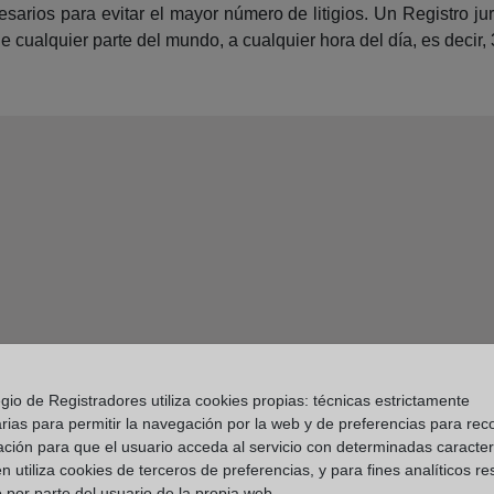
arios para evitar el mayor número de litigios. Un Registro jur
 cualquier parte del mundo, a cualquier hora del día, es decir, 
gio de Registradores utiliza cookies propias: técnicas estrictamente
rias para permitir la navegación por la web y de preferencias para rec
ación para que el usuario acceda al servicio con determinadas caracterí
 utiliza cookies de terceros de preferencias, y para fines analíticos r
 por parte del usuario de la propia web.