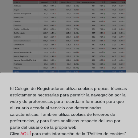
El Colegio de Registradores utiliza cookies propias: técnicas
En el cuarto trimestre la superficie media fue de
estrictamente necesarias para permitir la navegación por la
101,5 m2, lo que supone una reducción del 0,5%,
web y de preferencias para recordar información para que
frente al trimestre precedente. El máximo de la serie
el usuario acceda al servicio con determinadas
histórica para el conjunto de vivienda se produjo en
características. También utiliza cookies de terceros de
el primer trimestre, cuando se alcanzaron los 102,9
preferencias, y para fines analíticos respecto del uso por
parte del usuario de la propia web.
m2.
Clica
AQUÍ
para más información de la “Política de cookies”.