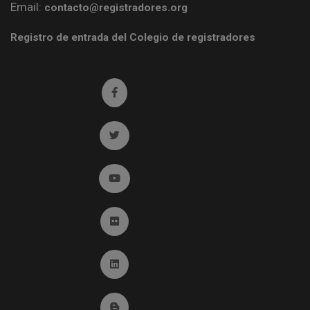
Email:
contacto@registradores.org
Registro de entrada del Colegio de registradores
Ir a facebook (abre en ventana nueva)
Ir a twitter (abre en ventana nueva)
Ir a YouTube (abre en ventana nueva)
Ir a Flickr (abre en ventana nueva)
Ir a Linkedin (abre en ventana nueva)
Ir al Blog (abre en ventana nueva)