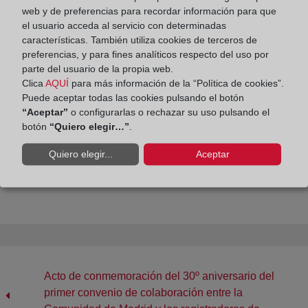
mercado inmobiliario en España, construida a partir de índices
web y de preferencias para recordar información para que
el usuario acceda al servicio con determinadas
simples agregados. Puede consultar la metodología y los
características. También utiliza cookies de terceros de
resultados detallados en el siguiente
ENLACE
.
preferencias, y para fines analíticos respecto del uso por
parte del usuario de la propia web.
Clica
AQUÍ
para más información de la “Política de cookies”.
Puede aceptar todas las cookies pulsando el botón
“Aceptar”
o configurarlas o rechazar su uso pulsando el
botón
“Quiero elegir…”
.
Quiero elegir...
Aceptar
Compartir:
Acto de conmemoración del 30º aniversario del
primer convenio de colaboración entre la