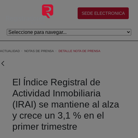
Saltar al contenido principal
(abre en nueva ventana)
SEDE ELECTRONICA
ACTUALIDAD
NOTAS DE PRENSA
DETALLE NOTA DE PRENSA
El Índice Registral de
Actividad Inmobiliaria
(IRAI) se mantiene al alza
y crece un 3,1 % en el
primer trimestre