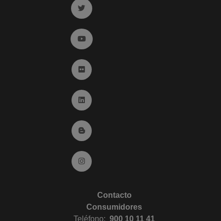
Ir a twitter (abre en ventana nueva)
Ir a YouTube (abre en ventana nueva)
Ir a Flickr (abre en ventana nueva)
Ir a Linkedin (abre en ventana nueva)
Ir al Blog (abre en ventana nueva)
Ir a Instagram (abre en ventana nueva)
Contacto
Consumidores
Teléfono:
900 10 11 41