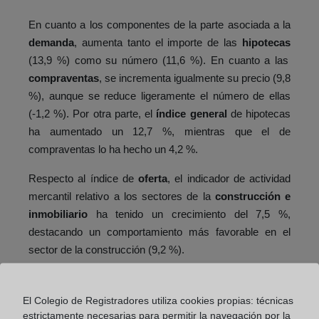
En cuanto a los componentes de la parte asociada a la
demanda
, aumenta tanto el importe de las
hipotecas
(13,9 %) como su número (11,6 %). En cuanto a las
compraventas
, se incrementa igualmente su precio (9,8
%), aunque se reduce ligeramente el número de ellas
(-1,2 %). Por otra parte, el
índice general
de hipotecas
ha aumentado un 12,7 %, mientras que el de
compraventas lo ha hecho un 4,2 %.
Respecto al índice de
oferta
, el indicador de actividad
mercantil relativo a los sectores de la
construcción e
inmobiliario
ha tenido un crecimiento del 7,5 %,
destacando un comportamiento más favorable en el
sector de la construcción (9,2 %).
Nota:
El Índice Registral de Actividad Inmobiliaria elaborado por el
El Colegio de Registradores utiliza cookies propias: técnicas
Colegio de Registradores es una síntesis de indicadores del
estrictamente necesarias para permitir la navegación por la