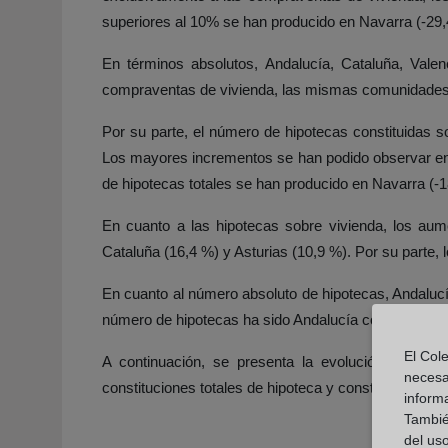
superiores al 10% se han producido en Navarra (-29,
En términos absolutos, Andalucía, Cataluña, Vale
compraventas de vivienda, las mismas comunidades 
Por su parte, el número de hipotecas constituidas 
Los mayores incrementos se han podido observar en 
de hipotecas totales se han producido en Navarra (-
En cuanto a las hipotecas sobre vivienda, los au
Cataluña (16,4 %) y Asturias (10,9 %). Por su parte
En cuanto al número absoluto de hipotecas, Andaluc
número de hipotecas ha sido Andalucía con unas 9.600
El Cole
A continuación, se presenta la evolución durant
necesa
constituciones totales de hipoteca y constituciones d
inform
También
del uso