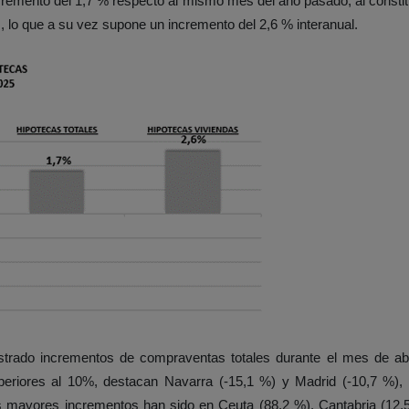
cremento del 1,7 % respecto al mismo mes del año pasado, al consti
s, lo que a su vez supone un incremento del 2,6 % interanual.
rado incrementos de compraventas totales durante el mes de abri
eriores al 10%, destacan Navarra (-15,1 %) y Madrid (-10,7 %), 
s mayores incrementos han sido en Ceuta (88,2 %), Cantabria (12