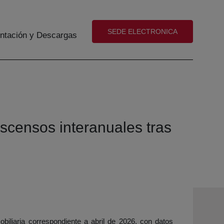
(abre en nueva ventana)
SEDE ELECTRONICA
tación y Descargas
censos interanuales tras
biliaria correspondiente a abril de 2026, con datos