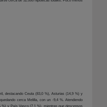
tuirse cerca de 52.000 hipotecas totales. Poco menos
l, destacando Ceuta (83,0 %), Asturias (14,9 %) y
quedando cerca Melilla, con un -9,4 %. Atendiendo
,5 %) y País Vasco (7,1 %), mientras que descensos