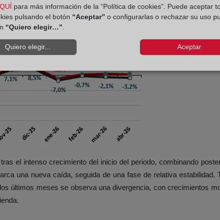
QUÍ
para más información de la “Política de cookies”. Puede aceptar t
okies pulsando el botón
“Aceptar”
o configurarlas o rechazar su uso p
ón
“Quiero elegir…”
.
Quiero elegir...
Aceptar
ras el intenso crecimiento del inicio del periodo, combinando pos
arca una nueva caída, seguida de una fase de relativa estabilidad.
los últimos meses se observa una divergencia, con crecimientos mo
ienda.