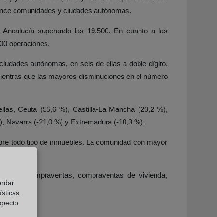
en once comunidades y ciudades autónomas.
n Andalucía superando las 19.500. En cuanto a las
00 operaciones.
iudades autónomas, en seis de ellas a doble dígito.
mientras que las mayores disminuciones en el número
las, Ceuta (55,6 %), Castilla-La Mancha (29,2 %),
), Navarra (-21,0 %) y Extremadura (-10,3 %).
obre todo tipo de inmuebles. La comunidad con mayor
total de compraventas, compraventas de vivienda,
ordar
sticas.
especto