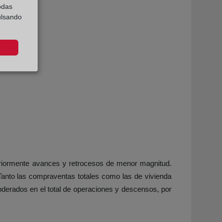
odas
ulsando
teriormente avances y retrocesos de menor magnitud.
 Tanto las compraventas totales como las de vivienda
derados en el total de operaciones y descensos, por