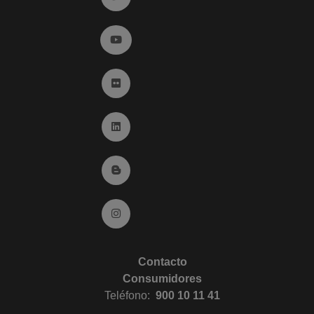
Ir a YouTube (abre en ventana nueva)
Ir a Flickr (abre en ventana nueva)
Ir a Linkedin (abre en ventana nueva)
Ir al Blog (abre en ventana nueva)
Ir a Instagram (abre en ventana nueva)
Contacto
Consumidores
Teléfono:
900 10 11 41