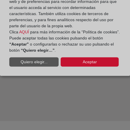
web y de preferencias para recordar información para que
el usuario acceda al servicio con determinadas
características. También utiliza cookies de terceros de
preferencias, y para fines analíticos respecto del uso por
Registradores refuerza la presentación telemática de
parte del usuario de la propia web.
cuentas anuales con nuevas funcionalidades en
Clica
AQUÍ
para más información de la “Política de cookies”.
Puede aceptar todas las cookies pulsando el botón
Depósito Digital D2
“Aceptar”
o configurarlas o rechazar su uso pulsando el
botón
“Quiero elegir…”
.
Quiero elegir...
Aceptar