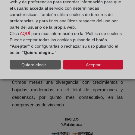
web y de preferencias para recordar información para que
el usuario acceda al servicio con determinadas
características. También utiliza cookies de terceros de
preferencias, y para fines analíticos respecto del uso por
Durante la primera mitad del periodo analizado, el
parte del usuario de la propia web.
mercado ha mostrado una alternancia de periodos de
Clica
AQUÍ
para más información de la “Política de cookies”.
crecimiento y suaves descensos, que finalmente ha
Puede aceptar todas las cookies pulsando el botón
desembocado a partir de enero de 2026 en cinco meses
“Aceptar”
o configurarlas o rechazar su uso pulsando el
consecutivos de mayor estabilidad, donde las mayores
botón
“Quiero elegir…”
.
diferencias (en enero y mayo) han sido a la baja. La
Quiero elegir...
Aceptar
trayectoria de las compraventas totales y las de
vivienda han sido muy similares, apreciándose en los
últimos meses una divergencia, con crecimientos o
bajadas moderadas en el total de operaciones y
descensos, por quinto mes consecutivo, en las
compraventas de vivienda.