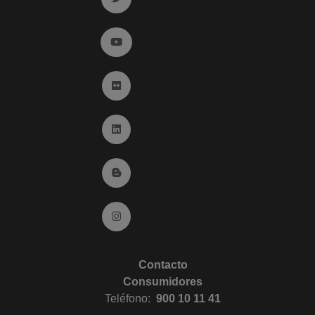
Ir a YouTube (abre en ventana nueva)
Ir a Flickr (abre en ventana nueva)
Ir a Linkedin (abre en ventana nueva)
Ir al Blog (abre en ventana nueva)
Ir a Instagram (abre en ventana nueva)
Contacto
Consumidores
Teléfono:
900 10 11 41