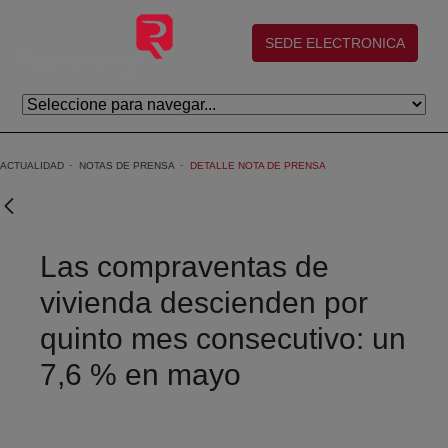
Saltar al contenido principal
(abre en nueva ventana)
SEDE ELECTRONICA
ACTUALIDAD
NOTAS DE PRENSA
DETALLE NOTA DE PRENSA
Las compraventas de
vivienda descienden por
quinto mes consecutivo: un
7,6 % en mayo