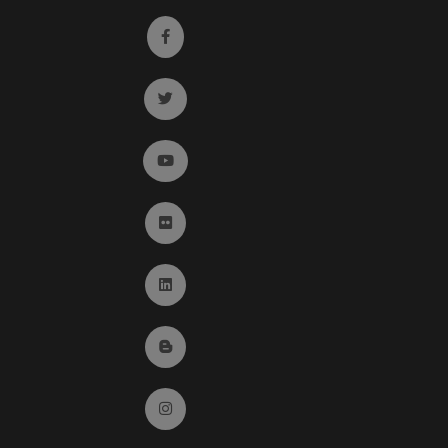
Ir a facebook (abre en ventana nueva)
Ir a twitter (abre en ventana nueva)
Ir a YouTube (abre en ventana nueva)
Ir a Flickr (abre en ventana nueva)
Ir a Linkedin (abre en ventana nueva)
Ir al Blog (abre en ventana nueva)
Ir a Instagram (abre en ventana nueva)