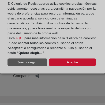
La aplicación D2 permite generar el depósito
El Colegio de Registradores utiliza cookies propias: técnicas
digital y, desde la propia aplicación, optar por la
estrictamente necesarias para permitir la navegación por la
presentación telemática completa -con envío del
web y de preferencias para recordar información para que
el usuario acceda al servicio con determinadas
del fichero ZIP y del certificado de aprobación de
características. También utiliza cookies de terceros de
cuentas en PDF- o por la presentación
preferencias, y para fines analíticos respecto del uso por
telemática completa -con envío digital del fichero
parte del usuario de la propia web.
y posterior aportación en papel de la
Clica
AQUÍ
para más información de la “Política de cookies”.
Puede aceptar todas las cookies pulsando el botón
documentación que corresponda-, además, el
“Aceptar”
o configurarlas o rechazar su uso pulsando el
fichero generado en D2 puede presentarse, en
botón
“Quiero elegir…”
.
todo caso, a través de la Sede Electrónica de
Registradores.
Quiero elegir...
Aceptar
Compartir: