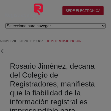
Saltar al contenido principal
(abre en nueva ventana)
SEDE ELECTRONICA
ACTUALIDAD
NOTAS DE PRENSA
DETALLE NOTA DE PRENSA
Rosario Jiménez, decana
del Colegio de
Registradores, manifiesta
que la fiabilidad de la
información registral es
imprescindible para