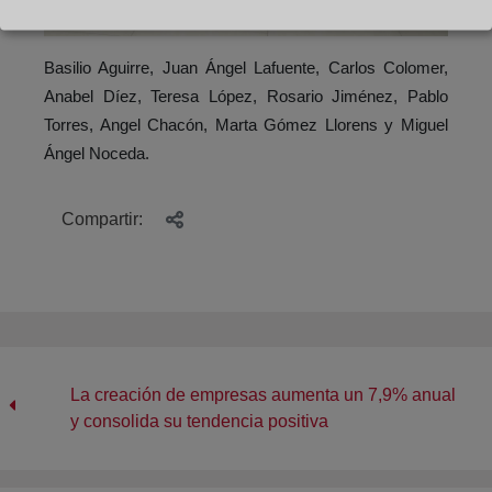
Basilio Aguirre, Juan Ángel Lafuente, Carlos Colomer,
Anabel Díez, Teresa López, Rosario Jiménez, Pablo
Torres, Angel Chacón, Marta Gómez Llorens y Miguel
Ángel Noceda.
Compartir:
La creación de empresas aumenta un 7,9% anual
y consolida su tendencia positiva