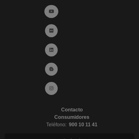
Ir a YouTube (abre en ventana nueva)
Ir a Flickr (abre en ventana nueva)
Ir a Linkedin (abre en ventana nueva)
Ir al Blog (abre en ventana nueva)
Ir a Instagram (abre en ventana nueva)
Contacto
Consumidores
Teléfono:
900 10 11 41