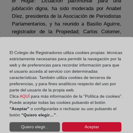
el Hogar: Licuación patrimonial para una
jubilación digna
, ha sido moderada por Anabel
Díez, presidenta de la Asociación de Periodistas
Parlamentarios, y ha reunido a Basilio Aguirre,
registrador de la Propiedad; Carlos Colomer,
asesor fiscal; y Juan Ángel Lafuente, catedrático
de Economía Financiera y Contabilidad de la
El Colegio de Registradores utiliza cookies propias: técnicas
Universitat Jaume I.
estrictamente necesarias para permitir la navegación por la
web y de preferencias para recordar información para que
el usuario acceda al servicio con determinadas
características. También utiliza cookies de terceros de
preferencias, y para fines analíticos respecto del uso por
parte del usuario de la propia web.
Clica
AQUÍ
para más información de la “Política de cookies”.
Puede aceptar todas las cookies pulsando el botón
“Aceptar”
o configurarlas o rechazar su uso pulsando el
botón
“Quiero elegir…”
.
Quiero elegir...
Aceptar