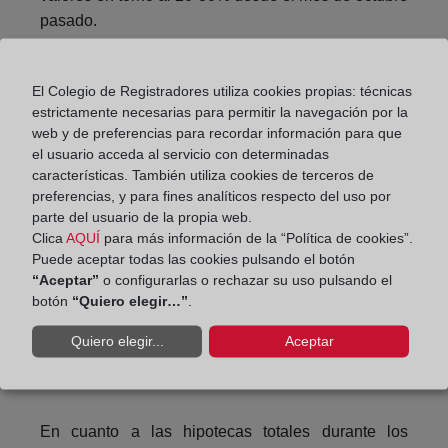
pasado.
Contrariamente a lo que sucedió en la comparativa
con los meses más duros de la pandemia, en los
El Colegio de Registradores utiliza cookies propias: técnicas
últimos ocho meses se ha producido un incremento
estrictamente necesarias para permitir la navegación por la
web y de preferencias para recordar información para que
anual mayor de compraventas de vivienda frente al
el usuario acceda al servicio con determinadas
de compraventas totales.
características. También utiliza cookies de terceros de
preferencias, y para fines analíticos respecto del uso por
parte del usuario de la propia web.
Clica
AQUÍ
para más información de la “Política de cookies”.
Puede aceptar todas las cookies pulsando el botón
“Aceptar”
o configurarlas o rechazar su uso pulsando el
botón
“Quiero elegir…”
.
Quiero elegir...
Aceptar
En cuanto a las hipotecas totales durante los