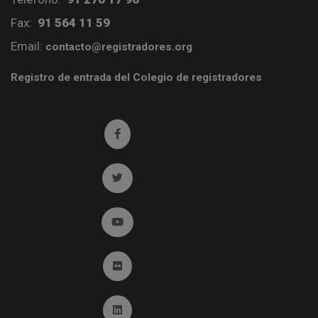
Fax:
91 564 11 59
Email:
contacto@registradores.org
Registro de entrada del Colegio de registradores
Ir a facebook (abre en ventana nueva)
Ir a twitter (abre en ventana nueva)
Ir a YouTube (abre en ventana nueva)
Ir a Flickr (abre en ventana nueva)
Ir a Linkedin (abre en ventana nueva)