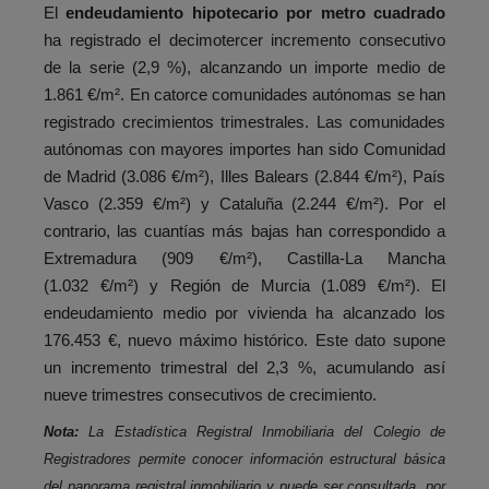
El
endeudamiento hipotecario por metro cuadrado
ha registrado el decimotercer incremento consecutivo
de la serie (2,9 %), alcanzando un importe medio de
1.861 €/m². En catorce comunidades autónomas se han
registrado crecimientos trimestrales. Las comunidades
autónomas con mayores importes han sido Comunidad
de Madrid (3.086 €/m²), Illes Balears (2.844 €/m²), País
Vasco (2.359 €/m²) y Cataluña (2.244 €/m²). Por el
contrario, las cuantías más bajas han correspondido a
Extremadura (909 €/m²), Castilla-La Mancha
(1.032 €/m²) y Región de Murcia (1.089 €/m²). El
endeudamiento medio por vivienda ha alcanzado los
176.453 €, nuevo máximo histórico. Este dato supone
un incremento trimestral del 2,3 %, acumulando así
nueve trimestres consecutivos de crecimiento.
Nota:
La Estadística Registral Inmobiliaria del Colegio de
Registradores permite conocer información estructural básica
del panorama registral inmobiliario y puede ser consultada, por