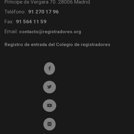
Príncipe de Vergara 70. 28006 Madrid
Teléfono:
91 270 17 96
Fax:
91 564 11 59
Email:
contacto@registradores.org
Registro de entrada del Colegio de registradores
Ir a facebook (abre en ventana nueva)
Ir a twitter (abre en ventana nueva)
Ir a YouTube (abre en ventana nueva)
Ir a Flickr (abre en ventana nueva)