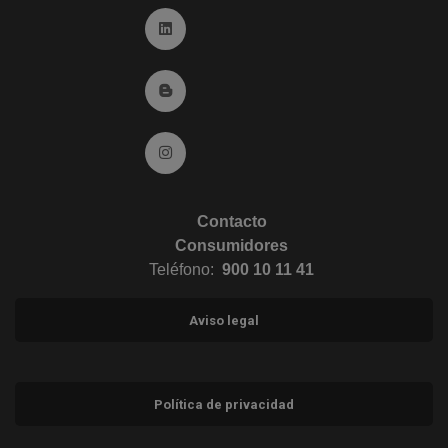
Ir a Linkedin (abre en ventana nueva)
Ir al Blog (abre en ventana nueva)
Ir a Instagram (abre en ventana nueva)
Contacto
Consumidores
Teléfono:
900 10 11 41
Aviso legal
Política de privacidad