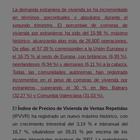
La demanda extranjera de vivienda se ha incrementado
en términos porcentuales y absolutos durante el
segundo trimestre. El porcentaje de compras de
vivienda por extranjeros ha sido del 15,98 %, máximo
histórico, alcanzando algo más de 26.800 operaciones.
De ellas, el 57,39 % corresponden a la Unión Europea y
el 16,75 % al resto de Europa, con británicos (6,99 %),
neerlandeses (6,94 %) y alemanes (6,11 %) a la cabeza.
Todas las comunidades autónomas han registrado
incrementos en el peso de compras de vivienda por
extranjeros, superando el 30 % en Illes Balears
(32,27 %) y Comunitat Valenciana (31,03 %).
El
Índice de Precios de Vivienda de Ventas Repetidas
(IPVVR) ha registrado un nuevo máximo histórico, con
un crecimiento trimestral del 3,14 % e interanual del
16,7 %, situándose un 39,31 % por encima de los
niveles trimestrales máximos de 2007. La metodología