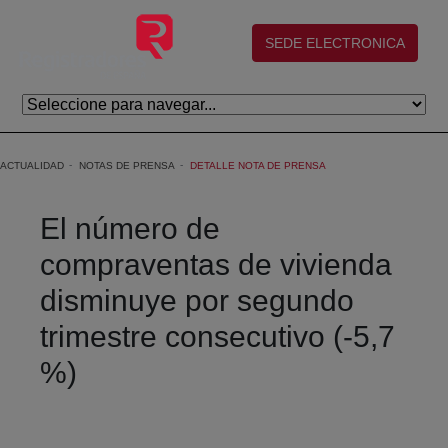
Saltar al contenido principal
(abre en nueva ventana)
SEDE ELECTRONICA
ACTUALIDAD
NOTAS DE PRENSA
DETALLE NOTA DE PRENSA
El número de
compraventas de vivienda
disminuye por segundo
trimestre consecutivo (-5,7
%)