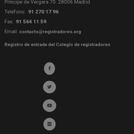
Príncipe de Vergara 70. 28006 Madrid
Teléfono:
91 270 17 96
Fax:
91 564 11 59
Email:
contacto@registradores.org
Registro de entrada del Colegio de registradores
Ir a facebook (abre en ventana nueva)
Ir a twitter (abre en ventana nueva)
Ir a YouTube (abre en ventana nueva)
Ir a Flickr (abre en ventana nueva)