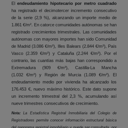
El
endeudamiento hipotecario por metro cuadrado
ha registrado el decimotercer incremento consecutivo
de la serie (2,9 %), alcanzando un importe medio de
1.861 €/m². En catorce comunidades autónomas se han
registrado crecimientos trimestrales. Las comunidades
autónomas con mayores importes han sido Comunidad
de Madrid (3.086 €/m²), Illes Balears (2.844 €/m²), País
Vasco (2.359 €/m²) y Cataluña (2.244 €/m²). Por el
contrario, las cuantías más bajas han correspondido a
Extremadura (909 €/m²), Castilla-La Mancha
(1.032 €/m²) y Región de Murcia (1.089 €/m²). El
endeudamiento medio por vivienda ha alcanzado los
176.453 €, nuevo máximo histórico. Este dato supone
un incremento trimestral del 2,3 %, acumulando así
nueve trimestres consecutivos de crecimiento.
Nota:
La Estadística Registral Inmobiliaria del Colegio de
Registradores permite conocer información estructural básica
del panorama registral inmobiliario y puede ser consultada, por