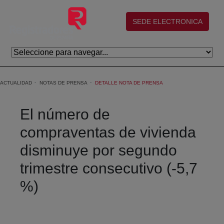
Saltar al contenido principal
(abre en nueva ventana)
SEDE ELECTRONICA
ACTUALIDAD
NOTAS DE PRENSA
DETALLE NOTA DE PRENSA
El número de
compraventas de vivienda
disminuye por segundo
trimestre consecutivo (-5,7
%)