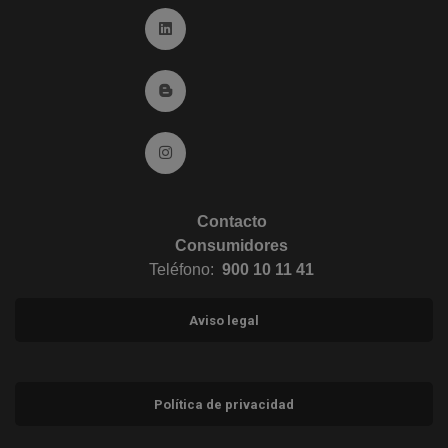
Ir a Linkedin (abre en ventana nueva)
Ir al Blog (abre en ventana nueva)
Ir a Instagram (abre en ventana nueva)
Contacto
Consumidores
Teléfono:
900 10 11 41
Aviso legal
Política de privacidad