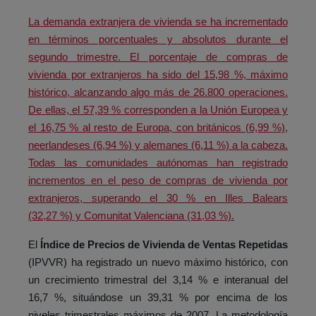
La demanda extranjera de vivienda se ha incrementado
en términos porcentuales y absolutos durante el
segundo trimestre. El porcentaje de compras de
vivienda por extranjeros ha sido del 15,98 %, máximo
histórico, alcanzando algo más de 26.800 operaciones.
De ellas, el 57,39 % corresponden a la Unión Europea y
el 16,75 % al resto de Europa, con británicos (6,99 %),
neerlandeses (6,94 %) y alemanes (6,11 %) a la cabeza.
Todas las comunidades autónomas han registrado
incrementos en el peso de compras de vivienda por
extranjeros, superando el 30 % en Illes Balears
(32,27 %) y Comunitat Valenciana (31,03 %).
El
Índice de Precios de Vivienda de Ventas Repetidas
(IPVVR) ha registrado un nuevo máximo histórico, con
un crecimiento trimestral del 3,14 % e interanual del
16,7 %, situándose un 39,31 % por encima de los
niveles trimestrales máximos de 2007. La metodología