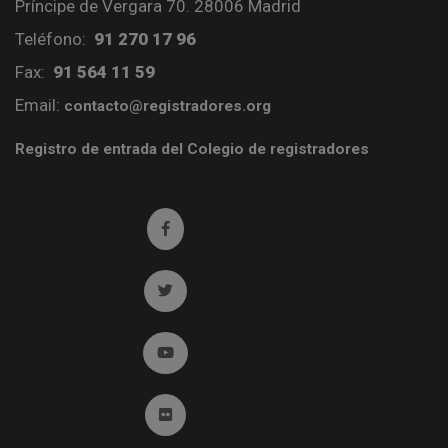
Príncipe de Vergara 70. 28006 Madrid
Teléfono:
91 270 17 96
Fax:
91 564 11 59
Email:
contacto@registradores.org
Registro de entrada del Colegio de registradores
Ir a facebook (abre en ventana nueva)
Ir a twitter (abre en ventana nueva)
Ir a YouTube (abre en ventana nueva)
Ir a Flickr (abre en ventana nueva)