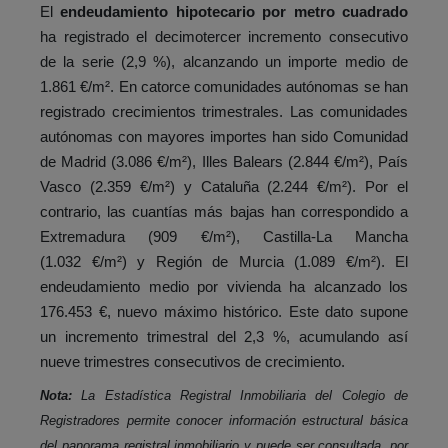
El
endeudamiento hipotecario por metro cuadrado
ha registrado el decimotercer incremento consecutivo
de la serie (2,9 %), alcanzando un importe medio de
1.861 €/m². En catorce comunidades autónomas se han
registrado crecimientos trimestrales. Las comunidades
autónomas con mayores importes han sido Comunidad
de Madrid (3.086 €/m²), Illes Balears (2.844 €/m²), País
Vasco (2.359 €/m²) y Cataluña (2.244 €/m²). Por el
contrario, las cuantías más bajas han correspondido a
Extremadura (909 €/m²), Castilla-La Mancha
(1.032 €/m²) y Región de Murcia (1.089 €/m²). El
endeudamiento medio por vivienda ha alcanzado los
176.453 €, nuevo máximo histórico. Este dato supone
un incremento trimestral del 2,3 %, acumulando así
nueve trimestres consecutivos de crecimiento.
Nota:
La Estadística Registral Inmobiliaria del Colegio de
Registradores permite conocer información estructural básica
del panorama registral inmobiliario y puede ser consultada, por