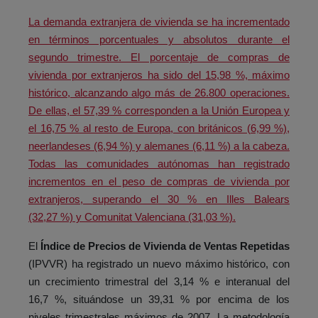
La demanda extranjera de vivienda se ha incrementado
en términos porcentuales y absolutos durante el
segundo trimestre. El porcentaje de compras de
vivienda por extranjeros ha sido del 15,98 %, máximo
histórico, alcanzando algo más de 26.800 operaciones.
De ellas, el 57,39 % corresponden a la Unión Europea y
el 16,75 % al resto de Europa, con británicos (6,99 %),
neerlandeses (6,94 %) y alemanes (6,11 %) a la cabeza.
Todas las comunidades autónomas han registrado
incrementos en el peso de compras de vivienda por
extranjeros, superando el 30 % en Illes Balears
(32,27 %) y Comunitat Valenciana (31,03 %).
El
Índice de Precios de Vivienda de Ventas Repetidas
(IPVVR) ha registrado un nuevo máximo histórico, con
un crecimiento trimestral del 3,14 % e interanual del
16,7 %, situándose un 39,31 % por encima de los
niveles trimestrales máximos de 2007. La metodología