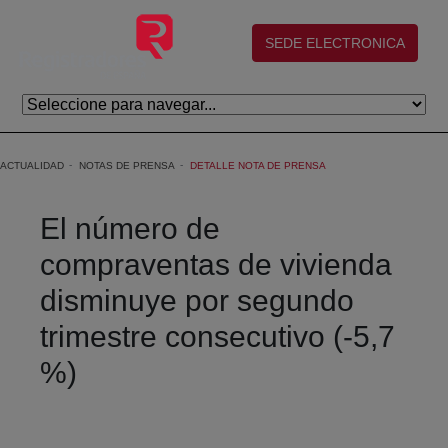
Saltar al contenido principal
(abre en nueva ventana)
SEDE ELECTRONICA
ACTUALIDAD
NOTAS DE PRENSA
DETALLE NOTA DE PRENSA
El número de
compraventas de vivienda
disminuye por segundo
trimestre consecutivo (-5,7
%)