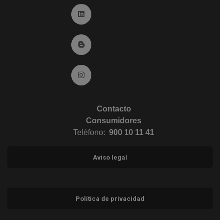
Ir a Linkedin (abre en ventana nueva)
Ir al Blog (abre en ventana nueva)
Ir a Instagram (abre en ventana nueva)
Contacto
Consumidores
Teléfono:
900 10 11 41
Aviso legal
Política de privacidad