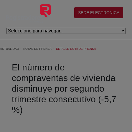
Saltar al contenido principal
(abre en nueva ventana)
SEDE ELECTRONICA
ACTUALIDAD
NOTAS DE PRENSA
DETALLE NOTA DE PRENSA
El número de
compraventas de vivienda
disminuye por segundo
trimestre consecutivo (-5,7
%)