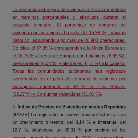
La demanda extranjera de vivienda se ha incrementado
en términos porcentuales y absolutos durante el
segundo trimestre. El porcentaje de compras de
vivienda por extranjeros ha sido del 15,98 %, máximo
histórico, alcanzando algo más de 26.800 operaciones.
De ellas, el 57,39 % corresponden a la Unión Europea y
el 16,75 % al resto de Europa, con británicos (6,99 %),
neerlandeses (6,94 %) y alemanes (6,11 %) a la cabeza.
Todas las comunidades autónomas han registrado
incrementos en el peso de compras de vivienda por
extranjeros, superando el 30 % en Illes Balears
(32,27 %) y Comunitat Valenciana (31,03 %).
El
Índice de Precios de Vivienda de Ventas Repetidas
(IPVVR) ha registrado un nuevo máximo histórico, con
un crecimiento trimestral del 3,14 % e interanual del
16,7 %, situándose un 39,31 % por encima de los
niveles trimestrales máximos de 2007. La metodología