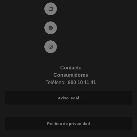
Ir a Linkedin (abre en ventana nueva)
Ir al Blog (abre en ventana nueva)
Ir a Instagram (abre en ventana nueva)
Contacto
Consumidores
Teléfono:
900 10 11 41
Aviso legal
Política de privacidad