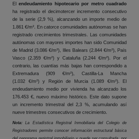
El
endeudamiento hipotecario por metro cuadrado
ha registrado el decimotercer incremento consecutivo
de la serie (2,9 %), alcanzando un importe medio de
1.861 €/m². En catorce comunidades autónomas se han
registrado crecimientos trimestrales. Las comunidades
autónomas con mayores importes han sido Comunidad
de Madrid (3.086 €/m²), Illes Balears (2.844 €/m²), País
Vasco (2.359 €/m²) y Cataluña (2.244 €/m²). Por el
contrario, las cuantías más bajas han correspondido a
Extremadura (909 €/m²), Castilla-La Mancha
(1.032 €/m²) y Región de Murcia (1.089 €/m²). El
endeudamiento medio por vivienda ha alcanzado los
176.453 €, nuevo máximo histórico. Este dato supone
un incremento trimestral del 2,3 %, acumulando así
nueve trimestres consecutivos de crecimiento.
Nota:
La Estadística Registral Inmobiliaria del Colegio de
Registradores permite conocer información estructural básica
del panorama registral inmobiliario y puede ser consultada, por