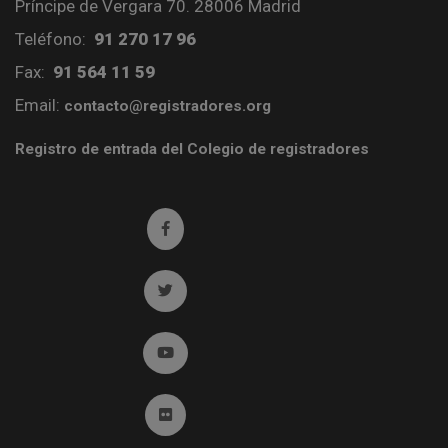
Príncipe de Vergara 70. 28006 Madrid
Teléfono:
91 270 17 96
Fax:
91 564 11 59
Email:
contacto@registradores.org
Registro de entrada del Colegio de registradores
Ir a facebook (abre en ventana nueva)
Ir a twitter (abre en ventana nueva)
Ir a YouTube (abre en ventana nueva)
Ir a Flickr (abre en ventana nueva)