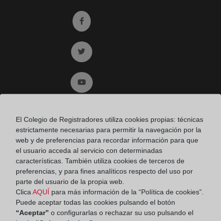
Ir a facebook (abre en ventana nueva)
Ir a twitter (abre en ventana nueva)
Ir a YouTube (abre en ventana nueva)
Ir a Flickr (abre en ventana nueva)
El Colegio de Registradores utiliza cookies propias: técnicas
estrictamente necesarias para permitir la navegación por la
web y de preferencias para recordar información para que
Ir a Linkedin (abre en ventana nueva)
el usuario acceda al servicio con determinadas
características. También utiliza cookies de terceros de
preferencias, y para fines analíticos respecto del uso por
Ir al Blog (abre en ventana nueva)
parte del usuario de la propia web.
Clica
AQUÍ
para más información de la “Política de cookies”.
Puede aceptar todas las cookies pulsando el botón
Ir a Instagram (abre en ventana nueva)
“Aceptar”
o configurarlas o rechazar su uso pulsando el