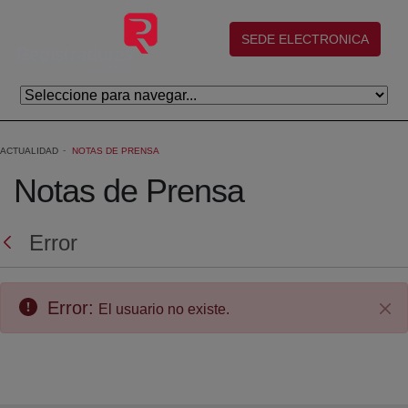
Saltar al contenido principal
(abre en nueva ventana)
SEDE ELECTRONICA
ACTUALIDAD
NOTAS DE PRENSA
Notas de Prensa
Error
Error:
El usuario no existe.
Cer