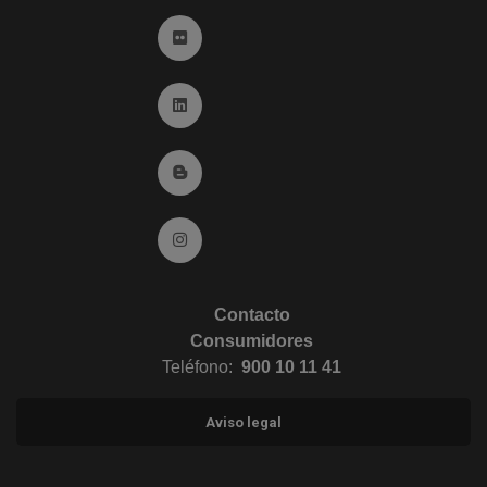
Ir a Flickr (abre en ventana nueva)
Ir a Linkedin (abre en ventana nueva)
Ir al Blog (abre en ventana nueva)
Ir a Instagram (abre en ventana nueva)
Contacto
Consumidores
Teléfono:
900 10 11 41
Aviso legal