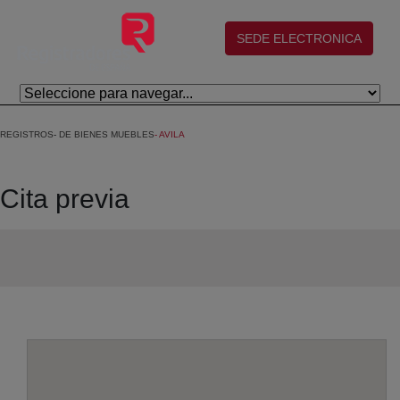
Saltar al contenido principal
(abre en nueva ventana)
SEDE ELECTRONICA
REGISTROS
DE BIENES MUEBLES
AVILA
Cita previa