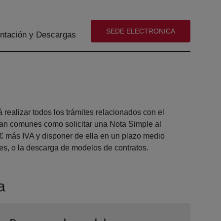
(abre en nueva ventana)
SEDE ELECTRONICA
tación y Descargas
realizar todos los trámites relacionados con el
tan comunes como solicitar una Nota Simple al
 € más IVA y disponer de ella en un plazo medio
les, o la descarga de modelos de contratos.
a