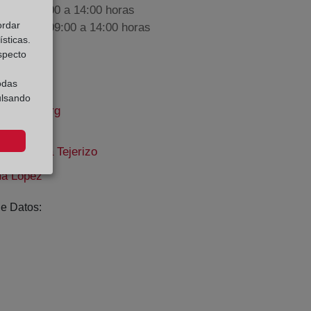
nes de 09:00 a 14:00 horas
ordar
iembre de 09:00 a 14:00 horas
sticas.
especto
odas
ulsando
rcantil.org
n Taboada Tejerizo
ma López
e Datos: