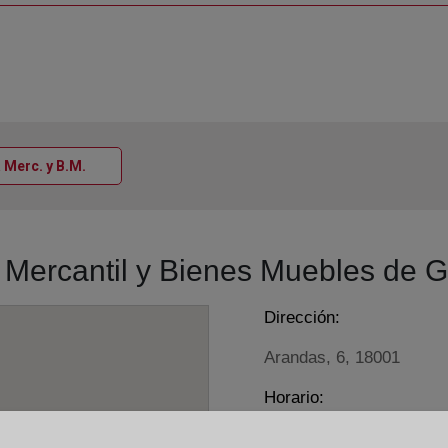
Ventana nueva
a Merc. y B.M.
ro Mercantil y Bienes Muebles de 
Dirección:
Arandas, 6, 18001
Horario:
De lunes a viernes de 0