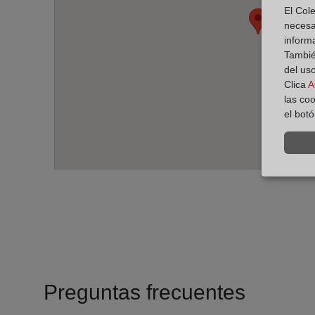
El Cole
necesa
inform
También
del uso
Clica
A
las co
el bot
Preguntas frecuentes