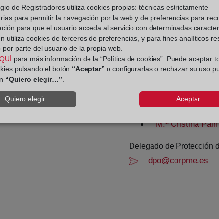
Agosto: De lunes a vier
gio de Registradores utiliza cookies propias: técnicas estrictamente
rias para permitir la navegación por la web y de preferencias para rec
Los días 24 y 31 de dic
ación para que el usuario acceda al servicio con determinadas caracterí
 utiliza cookies de terceros de preferencias, y para fines analíticos r
Datos de contacto:
 por parte del usuario de la propia web.
QUÍ
para más información de la “Política de cookies”. Puede aceptar t
(958) 20 66 61
okies pulsando el botón
“Aceptar”
o configurarlas o rechazar su uso p
granada@registrome
ón
“Quiero elegir…”
.
Datos del Registrador:
Quiero elegir...
Aceptar
Francisco Germá
M.ª Cristina Pal
Delegado de Protección d
dpo@corpme.es