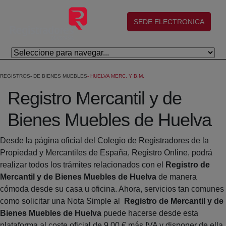
Saltar al contenido principal
(abre en nueva ventana)
SEDE ELECTRONICA
REGISTROS
DE BIENES MUEBLES
HUELVA MERC. Y B.M.
Registro Mercantil y de
Bienes Muebles de Huelva
Desde la página oficial del Colegio de Registradores de la
Propiedad y Mercantiles de España, Registro Online, podrá
realizar todos los trámites relacionados con el
Registro de
Mercantil y de Bienes Muebles de Huelva
de manera
cómoda desde su casa u oficina. Ahora, servicios tan comunes
como solicitar una Nota Simple al
Registro de Mercantil y de
Bienes Muebles de Huelva
puede hacerse desde esta
plataforma al coste oficial de 9,00 € más IVA y disponer de ella