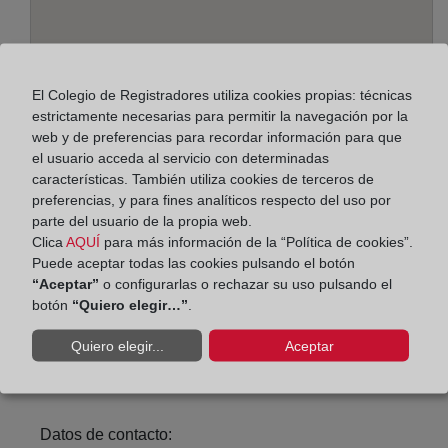
El Colegio de Registradores utiliza cookies propias: técnicas
estrictamente necesarias para permitir la navegación por la
web y de preferencias para recordar información para que
el usuario acceda al servicio con determinadas
características. También utiliza cookies de terceros de
Dirección:
preferencias, y para fines analíticos respecto del uso por
parte del usuario de la propia web.
Rico, 28, 21001
Clica
AQUÍ
para más información de la “Política de cookies”.
Horario:
Puede aceptar todas las cookies pulsando el botón
“Aceptar”
o configurarlas o rechazar su uso pulsando el
De lunes a viernes de 09:00 a 17:00 horas
botón
“Quiero elegir…”
.
Agosto: De lunes a viernes de 09:00 a 14:00 horas
Quiero elegir...
Aceptar
Los días 24 y 31 de diciembre de 09:00 a 14:00
horas
Datos de contacto: