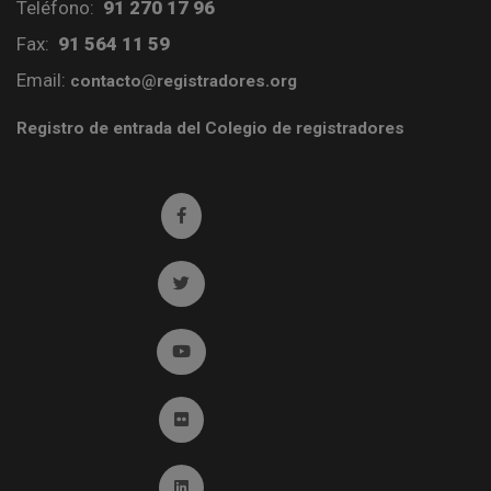
Teléfono:
91 270 17 96
Fax:
91 564 11 59
Email:
contacto@registradores.org
Registro de entrada del Colegio de registradores
Ir a facebook (abre en ventana nueva)
Ir a twitter (abre en ventana nueva)
Ir a YouTube (abre en ventana nueva)
Ir a Flickr (abre en ventana nueva)
Ir a Linkedin (abre en ventana nueva)