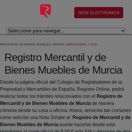
Saltar al contenido principal
(abre en nueva ventana)
SEDE ELECTRONICA
REGISTROS
DE BIENES MUEBLES
MURCIA
MURCIA MERC. Y B.M.
Registro Mercantil y de
Bienes Muebles de Murcia
Desde la página oficial del Colegio de Registradores de la
Propiedad y Mercantiles de España, Registro Online, podrá
realizar todos los trámites relacionados con el
Registro de
Mercantil y de Bienes Muebles de Murcia
de manera
cómoda desde su casa u oficina. Ahora, servicios tan comunes
como solicitar una Nota Simple al
Registro de Mercantil y de
Bienes Muebles de Murcia
puede hacerse desde esta
plataforma al coste oficial de 9,00 € más IVA y disponer de ella