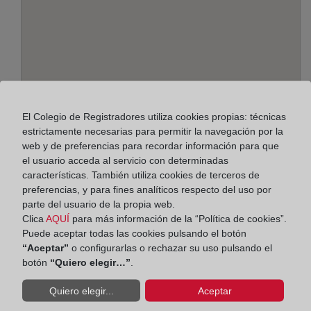
El Colegio de Registradores utiliza cookies propias: técnicas
Dirección:
estrictamente necesarias para permitir la navegación por la
web y de preferencias para recordar información para que
Avda Teniente Montesinos 8 Torre Z plantas 1 y 2,
el usuario acceda al servicio con determinadas
30100
características. También utiliza cookies de terceros de
preferencias, y para fines analíticos respecto del uso por
Horario:
parte del usuario de la propia web.
Clica
AQUÍ
para más información de la “Política de cookies”.
De lunes a viernes de 09:00 a 17:00 horas
Puede aceptar todas las cookies pulsando el botón
Agosto: De lunes a viernes de 09:00 a 14:00 horas
“Aceptar”
o configurarlas o rechazar su uso pulsando el
Los días 24 y 31 de diciembre de 09:00 a 14:00
botón
“Quiero elegir…”
.
horas
Quiero elegir...
Aceptar