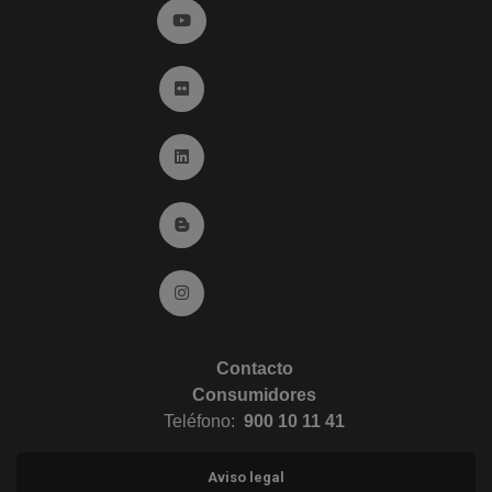
Ir a YouTube (abre en ventana nueva)
Ir a Flickr (abre en ventana nueva)
Ir a Linkedin (abre en ventana nueva)
Ir al Blog (abre en ventana nueva)
Ir a Instagram (abre en ventana nueva)
Contacto
Consumidores
Teléfono:
900 10 11 41
Aviso legal