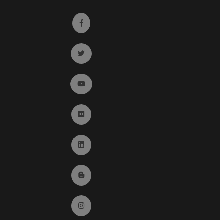
Ir a facebook (abre en ventana nueva)
Ir a twitter (abre en ventana nueva)
Ir a YouTube (abre en ventana nueva)
Ir a Flickr (abre en ventana nueva)
Ir a Linkedin (abre en ventana nueva)
Ir al Blog (abre en ventana nueva)
Ir a Instagram (abre en ventana nueva)