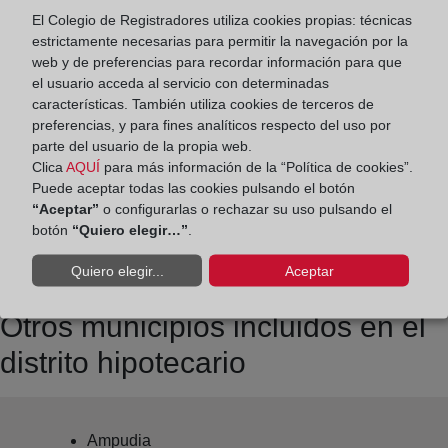
horas
El Colegio de Registradores utiliza cookies propias: técnicas
estrictamente necesarias para permitir la navegación por la
web y de preferencias para recordar información para que
Datos de contacto:
el usuario acceda al servicio con determinadas
(979) 75 19 58
características. También utiliza cookies de terceros de
preferencias, y para fines analíticos respecto del uso por
palencia2@registrodelapropiedad.org
parte del usuario de la propia web.
Datos del Registrador:
Clica
AQUÍ
para más información de la “Política de cookies”.
Puede aceptar todas las cookies pulsando el botón
Alfonso Candau Pérez
“Aceptar”
o configurarlas o rechazar su uso pulsando el
Delegado de Protección de Datos:
botón
“Quiero elegir…”
.
dpo@corpme.es
Quiero elegir...
Aceptar
Otros municipios incluidos en el
distrito hipotecario
Ampudia