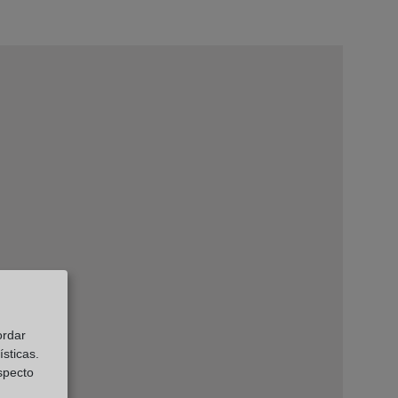
ordar
sticas.
especto