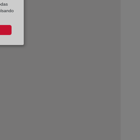
odas
ulsando