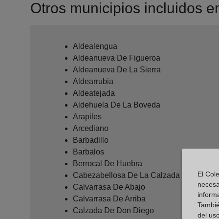
Otros municipios incluidos en 
Aldealengua
Aldeanueva De Figueroa
Aldeanueva De La Sierra
Aldearrubia
Aldeatejada
Aldehuela De La Boveda
Arapiles
Arcediano
Barbadillo
Barbalos
Berrocal De Huebra
El Cole
Cabezabellosa De La Calzada
necesa
Calvarrasa De Abajo
inform
Calvarrasa De Arriba
También
Calzada De Don Diego
del uso