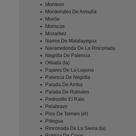
Monleon
Monterrubio De Armuña
Morille
Moriscos
Mozarbez
Narros De Matalayegua
Navarredonda De La Rinconada
Negrilla De Palencia
Orbada (la)
Pajares De La Laguna
Palencia De Negrilla
Parada De Arriba
Parada De Rubiales
Pedrosillo El Ralo
Pelabravo
Pino De Tormes (el)
Pitiegua
Rinconada De La Sierra (la)
Robliza De Cojos