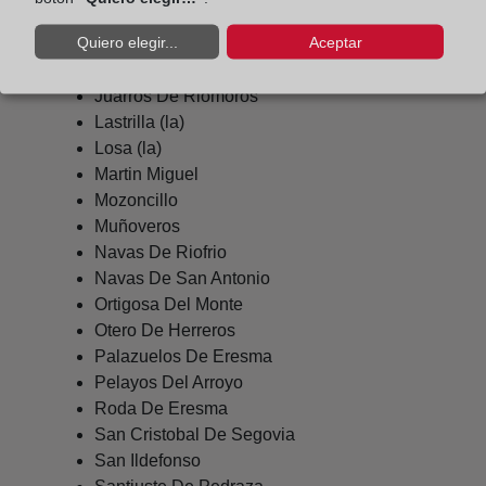
Garcillan
Quiero elegir...
Aceptar
Hontanares De Eresma
Huertos (los)
Juarros De Riomoros
Lastrilla (la)
Losa (la)
Martin Miguel
Mozoncillo
Muñoveros
Navas De Riofrio
Navas De San Antonio
Ortigosa Del Monte
Otero De Herreros
Palazuelos De Eresma
Pelayos Del Arroyo
Roda De Eresma
San Cristobal De Segovia
San Ildefonso