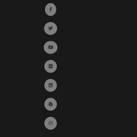
Ir a facebook (abre en ventana nueva)
Ir a twitter (abre en ventana nueva)
Ir a YouTube (abre en ventana nueva)
Ir a Flickr (abre en ventana nueva)
Ir a Linkedin (abre en ventana nueva)
Ir al Blog (abre en ventana nueva)
Ir a Instagram (abre en ventana nueva)