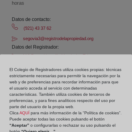
horas
Datos de contacto:
(921) 43 37 62
segovia3@registrodelapropiedad.org
Datos del Registrador:
M.ª Raquel Laguillo Menéndez Tolosa
Delegado de Protección de Datos:
El Colegio de Registradores utiliza cookies propias: técnicas
dpo@corpme.es
estrictamente necesarias para permitir la navegación por la
web y de preferencias para recordar información para que
el usuario acceda al servicio con determinadas
Otros municipios incluidos en el
características. También utiliza cookies de terceros de
preferencias, y para fines analíticos respecto del uso por
distrito hipotecario
parte del usuario de la propia web.
Clica
AQUÍ
para más información de la “Política de cookies”.
Puede aceptar todas las cookies pulsando el botón
“Aceptar”
o configurarlas o rechazar su uso pulsando el
Espirdo
botón
“Quiero elegir…”
.