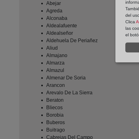
inform
Abejar
También
Agreda
del uso
Alconaba
Clica
A
Aldealafuente
las co
Aldealseñor
el bot
Aldehuela De Periañez
Aliud
Almajano
Almarza
Almazul
Almenar De Soria
Arancon
Arevalo De La Sierra
Beraton
Bliecos
Borobia
Buberos
Buitrago
Cabrejas Del Campo