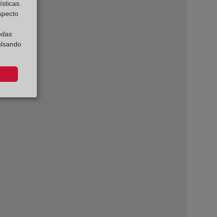
sticas.
especto
odas
ulsando