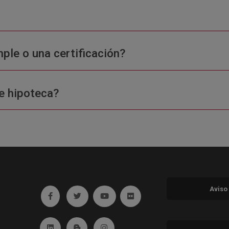
ple o una certificación?
e hipoteca?
Aviso
Ir a facebook (abre en ventana nueva)
Ir a twitter (abre en ventana nueva)
Ir a YouTube (abre en ventana nuev
Ir a Flickr (abre en ventana 
Ir a Linkedin (abre en ventana nueva)
Ir al Blog (abre en ventana nueva)
Ir a Instagram (abre en ventana nue