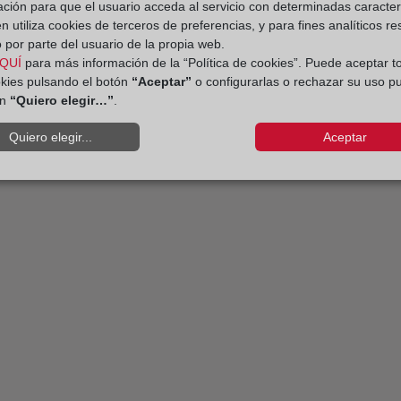
ación para que el usuario acceda al servicio con determinadas caracterí
 utiliza cookies de terceros de preferencias, y para fines analíticos r
 por parte del usuario de la propia web.
QUÍ
para más información de la “Política de cookies”. Puede aceptar t
okies pulsando el botón
“Aceptar”
o configurarlas o rechazar su uso p
ón
“Quiero elegir…”
.
Quiero elegir...
Aceptar