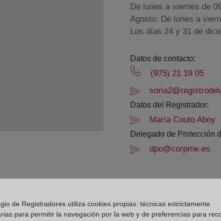
De lunes a viernes de 0
Agosto: De lunes a vier
Los días 24 y 31 de dic
Datos de contacto:
(975) 21 19 05
soria2@registrodel
Datos del Registrador:
María Couto Aboy
Delegado de Protección d
dpo@corpme.es
el distrito hipotecario
gio de Registradores utiliza cookies propias: técnicas estrictamente
rias para permitir la navegación por la web y de preferencias para rec