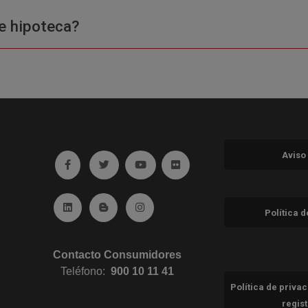
e hipoteca?
Aviso
Ir a facebook (abre en ventana nueva)
Ir a twitter (abre en ventana nueva)
Ir a YouTube (abre en ventana nuev
Ir a Flickr (abre en ventana 
Ir a Linkedin (abre en ventana nueva)
Ir al Blog (abre en ventana nueva)
Ir a Instagram (abre en ventana nue
Política 
Contacto Consumidores
Teléfono:
900 10 11 41
Política de priva
regis