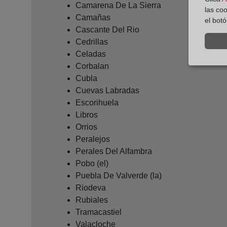
Camarena De La Sierra
las co
Camañas
el bot
Cascante Del Rio
Cedrillas
Celadas
Corbalan
Cubla
Cuevas Labradas
Escorihuela
Libros
Orrios
Peralejos
Perales Del Alfambra
Pobo (el)
Puebla De Valverde (la)
Riodeva
Rubiales
Tramacastiel
Valacloche