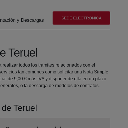
(abre en nueva ventana)
SEDE ELECTRONICA
tación y Descargas
e Teruel
realizar todos los trámites relacionados con el
ervicios tan comunes como solicitar una Nota Simple
ial de 9,00 € más IVA y disponer de ella en un plazo
Generales, o la descarga de modelos de contratos.
 de Teruel