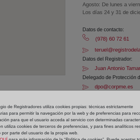
Agosto: De lunes a vier
Los días 24 y 31 de dic
Datos de contacto:
(978) 60 72 61
teruel@registrodel
Datos del Registrador:
Juan Antonio Tamar
Delegado de Protección d
dpo@corpme.es
gio de Registradores utiliza cookies propias: técnicas estrictamente
el distrito hipotecario
rias para permitir la navegación por la web y de preferencias para rec
ación para que el usuario acceda al servicio con determinadas caracterí
 utiliza cookies de terceros de preferencias, y para fines analíticos r
 por parte del usuario de la propia web.
QUÍ
para más información de la “Política de cookies”. Puede aceptar t