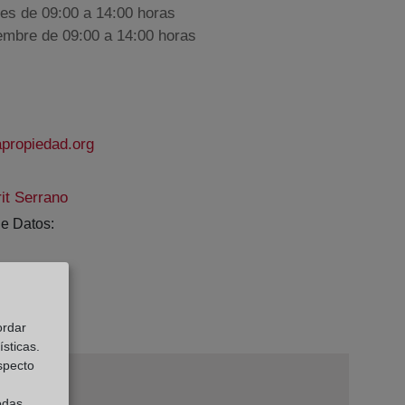
nes de 09:00 a 14:00 horas
iembre de 09:00 a 14:00 horas
apropiedad.org
it Serrano
e Datos:
ordar
sticas.
especto
odas