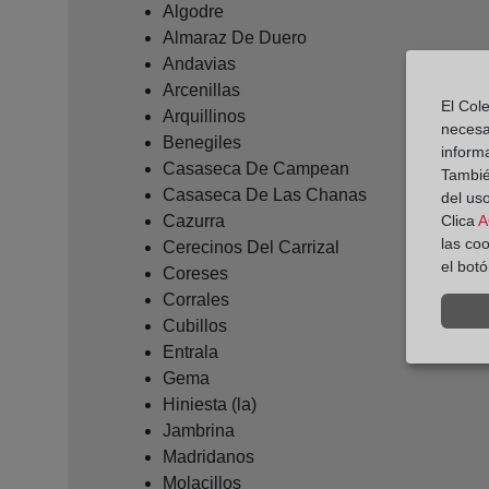
Algodre
Almaraz De Duero
Andavias
Arcenillas
El Cole
Arquillinos
necesa
Benegiles
inform
Casaseca De Campean
También
Casaseca De Las Chanas
del uso
Cazurra
Clica
A
las co
Cerecinos Del Carrizal
el bot
Coreses
Corrales
Cubillos
Entrala
Gema
Hiniesta (la)
Jambrina
Madridanos
Molacillos