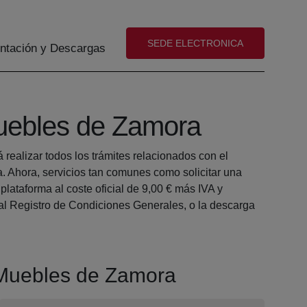
(abre en nueva ventana)
SEDE ELECTRONICA
tación y Descargas
Muebles de Zamora
realizar todos los trámites relacionados con el
 Ahora, servicios tan comunes como solicitar una
ataforma al coste oficial de 9,00 € más IVA y
a al Registro de Condiciones Generales, o la descarga
s Muebles de Zamora