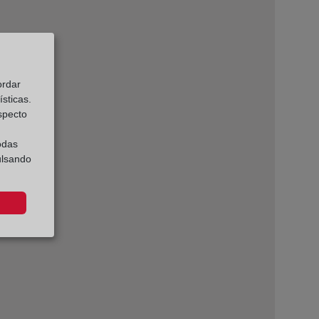
ordar
sticas.
especto
odas
ulsando