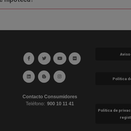
Aviso
Ir a facebook (abre en ventana nueva)
Ir a twitter (abre en ventana nueva)
Ir a YouTube (abre en ventana nuev
Ir a Flickr (abre en ventana 
Ir a Linkedin (abre en ventana nueva)
Ir al Blog (abre en ventana nueva)
Ir a Instagram (abre en ventana nue
Política 
Contacto Consumidores
Teléfono:
900 10 11 41
Política de priva
regis